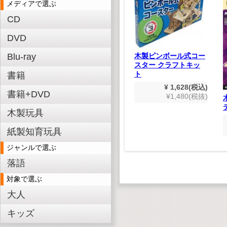
メディアで選ぶ
CD
DVD
！ 木製
うみのい
Blu-ray
木製ピンボール式コー
スター クラフトキッ
550(税込)
日本むかしばなし(デ
ト
書籍
500(税抜)
ジタルリマスター版）
¥ 1,628(税込)
書籍+DVD
¥ 1,980(税込)
¥1,480(税抜)
¥1,800(税抜)
木製玩具
紙製知育玩具
ジャンルで選ぶ
落語
対象で選ぶ
大人
キッズ