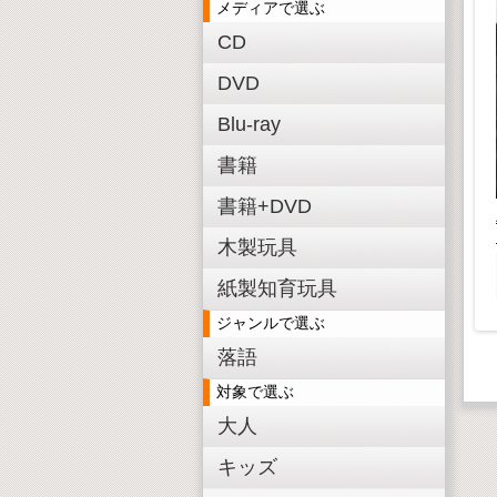
メディアで選ぶ
CD
 あいうえ
DVD
 880(税込)
Blu-ray
¥800(税抜)
たのしいおべんきょう
書籍
¥ 1,980(税込)
書籍+DVD
¥1,800(税抜)
木製3D恐竜パズル ス
テゴサウルス
木製玩具
¥ 550(税込)
¥500(税抜)
紙製知育玩具
ジャンルで選ぶ
落語
対象で選ぶ
大人
キッズ