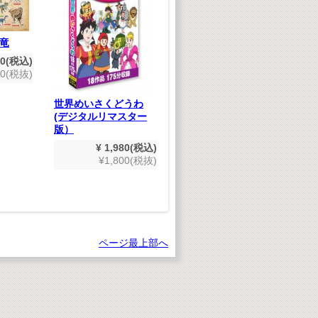
竜
J
80(税込)
～
00(税抜)
～
世界めいさくどうわ
日本むかしばなし(デ
(デジタルリマスター
ジタルリマスター版）
版）
¥ 1,980(税込)
¥ 1,980(税込)
¥1,800(税抜)
¥1,800(税抜)
ページ最上部へ