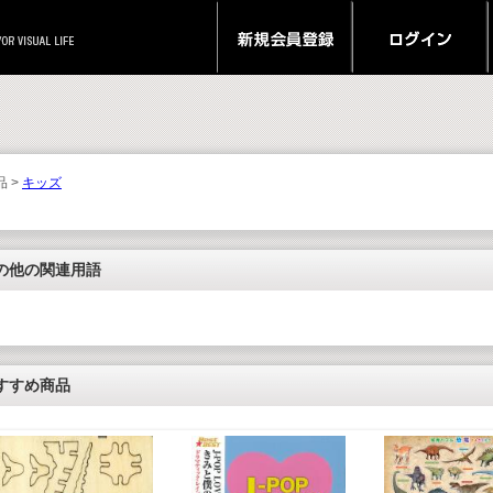
品 >
キッズ
の他の関連用語
すすめ商品