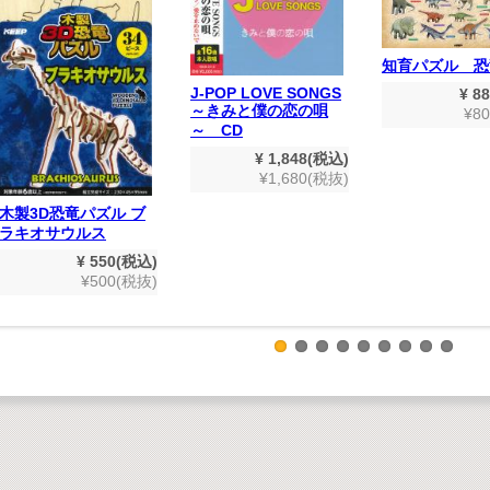
知育パズル 恐
J-POP LOVE SONGS
¥ 8
～きみと僕の恋の唄
¥8
～ CD
¥ 1,848(税込)
¥1,680(税抜)
木製3D恐竜パズル ブ
ラキオサウルス
¥ 550(税込)
¥500(税抜)