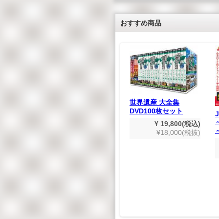
おすすめ商品
世界遺産 大全集
DVD100枚セット
木製エレベータ式コー
¥ 19,800(税込)
スタークラフトキット
¥18,000(税抜)
どうわ
¥ 1,628(税込)
マスター
¥1,480(税抜)
,980(税込)
800(税抜)