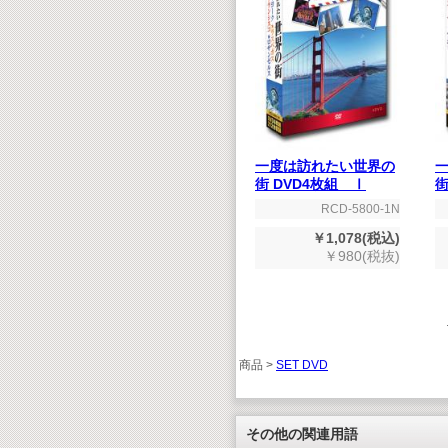
一度は訪れたい世界の
街 DVD4枚組 Ⅰ
街
RCD-5800-1N
￥1,078(税込)
￥980(税抜)
商品 >
SET DVD
その他の関連用語