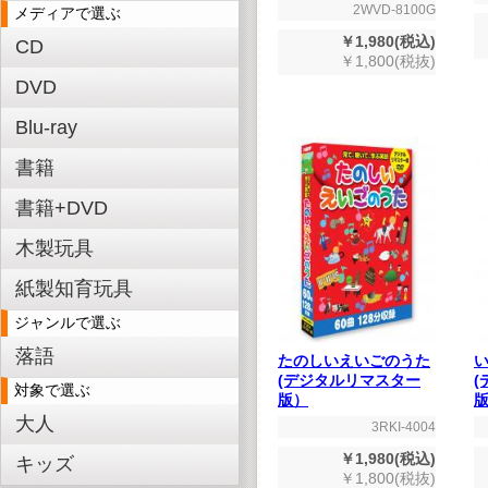
2WVD-8100G
メディアで選ぶ
￥1,980(税込)
CD
￥1,800(税抜)
DVD
Blu-ray
書籍
書籍+DVD
木製玩具
紙製知育玩具
ジャンルで選ぶ
落語
たのしいえいごのうた
(デジタルリマスター
対象で選ぶ
版）
版
大人
3RKI-4004
￥1,980(税込)
キッズ
￥1,800(税抜)