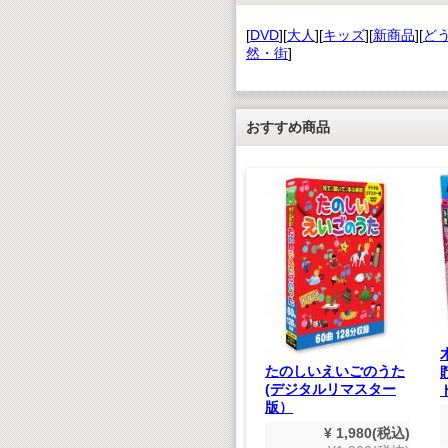
[
DVD
][
大人
][
キッズ
][
新商品
][
ど
然・街
]
おすすめ商品
知育パズル にほんち
ず
¥ 880(税込)
¥800(税抜)
なし(デ
たのしいえいごのうた
ター版）
(デジタルリマスター
版）
,980(税込)
800(税抜)
¥ 1,980(税込)