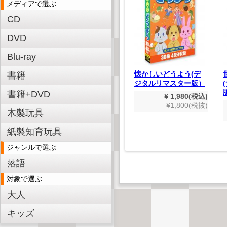
メディアで選ぶ
CD
世紀の巨匠たち クラ
DVD
シック名演集 CD50枚
組
ーター式
Blu-ray
¥ 9,900(税込)
クラフト
¥9,000(税抜)
懐かしいどうよう(デ
書籍
ジタルリマスター版）
,628(税込)
書籍+DVD
480(税抜)
¥ 1,980(税込)
¥1,800(税抜)
木製玩具
紙製知育玩具
ジャンルで選ぶ
落語
対象で選ぶ
大人
キッズ