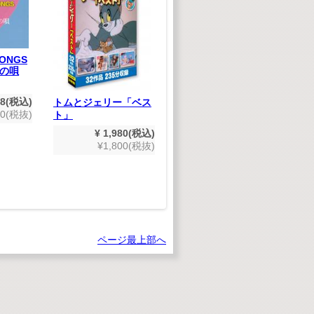
知
SONGS
の唄
48(税込)
トムとジェリー「ベス
80(税抜)
ト」
¥ 1,980(税込)
木製3D恐竜パズル パ
¥1,800(税抜)
ラサウロロフス
¥ 550(税込)
¥500(税抜)
ページ最上部へ