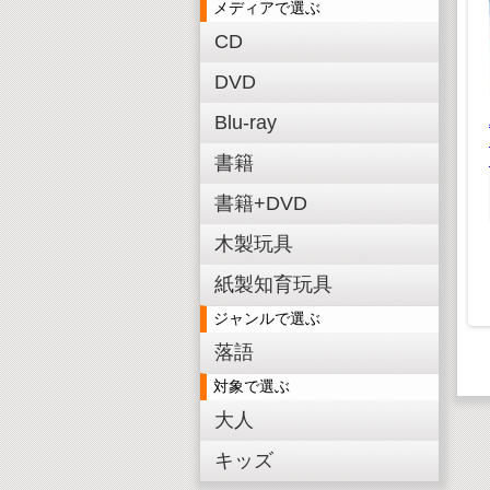
メディアで選ぶ
CD
DVD
J-POP LOVE SONGS
～私とあなたの愛の唄
Blu-ray
～ CD
くどうわ
のりものだいすき
書籍
¥ 1,848(税込)
マスター
¥1,680(税抜)
¥ 1,980(税込)
書籍+DVD
¥1,800(税抜)
,980(税込)
木製玩具
,800(税抜)
紙製知育玩具
ジャンルで選ぶ
落語
対象で選ぶ
大人
キッズ