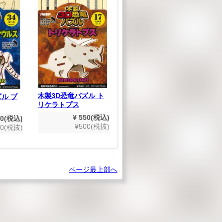
ジ
ら
たのしいえいごのうた
(デジタルリマスター
版）
木製3D恐竜パズル ト
ル ブ
¥ 1,980(税込)
リケラトプス
¥1,800(税抜)
¥ 550(税込)
50(税込)
¥500(税抜)
00(税抜)
ページ最上部へ