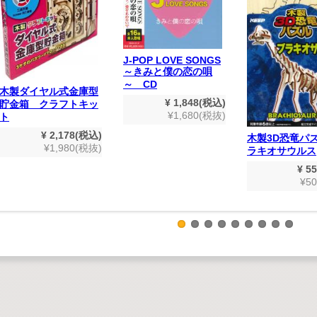
J-POP LOVE SONGS
～きみと僕の恋の唄
～ CD
木製ダイヤル式金庫型
¥ 1,848(税込)
貯金箱 クラフトキッ
¥1,680(税抜)
ト
¥ 2,178(税込)
木製3D恐竜パズ
¥1,980(税抜)
ラキオサウルス
¥ 5
¥5