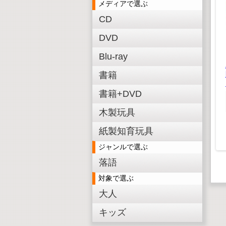
メディアで選ぶ
CD
DVD
Blu-ray
べんきょう
トムとジェリー「ベス
書籍
ト」
,980(税込)
書籍+DVD
,800(税抜)
¥ 1,980(税込)
木製3D恐竜パズル パ
¥1,800(税抜)
ラサウロロフス
木製玩具
¥ 550(税込)
¥500(税抜)
紙製知育玩具
ジャンルで選ぶ
落語
対象で選ぶ
大人
キッズ