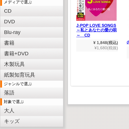
メディアで選ぶ
CD
DVD
J-POP LOVE SONGS
～私とあなたの愛の唄
Blu-ray
～ CD
んきょう
いきものウォッチング
書籍
¥ 1,848(税込)
(デジタルリマスター
¥1,680(税抜)
,980(税込)
版)
書籍+DVD
800(税抜)
¥ 1,980(税込)
木製玩具
¥1,800(税抜)
紙製知育玩具
ジャンルで選ぶ
落語
対象で選ぶ
大人
キッズ