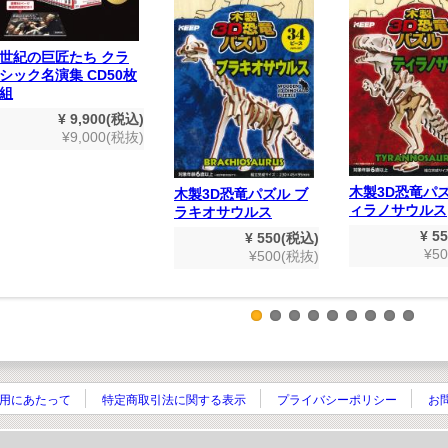
世紀の巨匠たち クラ
シック名演集 CD50枚
組
¥ 9,900(税込)
¥9,000(税抜)
木製3D恐竜パズ
木製3D恐竜パズル ブ
ィラノサウルス
ラキオサウルス
¥ 5
¥ 550(税込)
¥5
¥500(税抜)
用にあたって
特定商取引法に関する表示
プライバシーポリシー
お