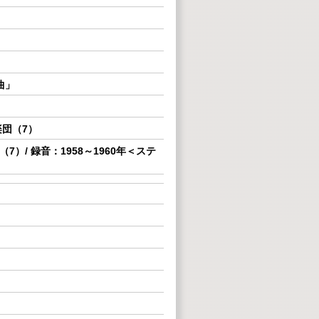
曲」
楽団（7）
）/ 録音：1958～1960年＜ステ