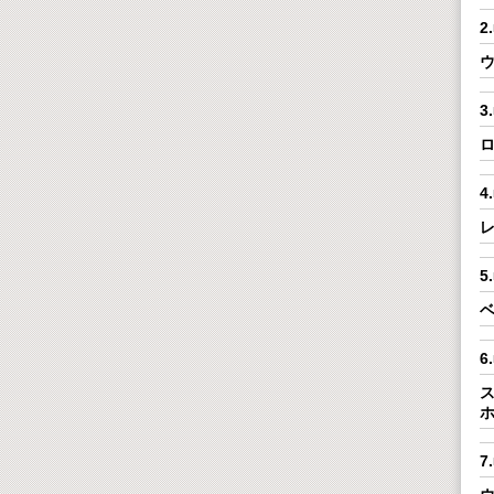
ウ
3
ロ
4
レ
ベ
ス
7