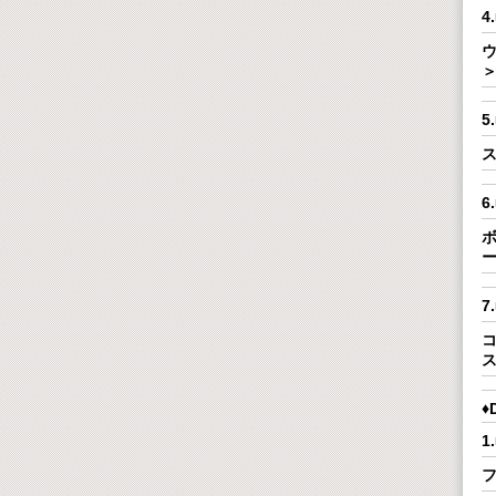
4
ウ
5
ス
6
ボ
コ
♦
フ