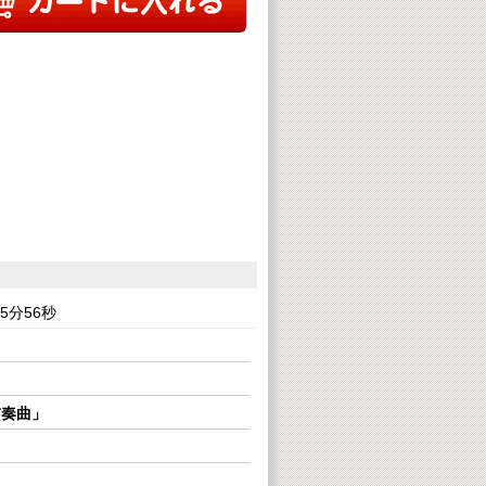
:65分56秒
前奏曲」