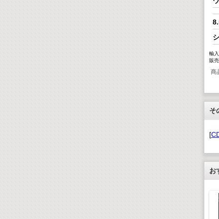
ウ
シ
輸入元
販売元
商
そ
[
C
お