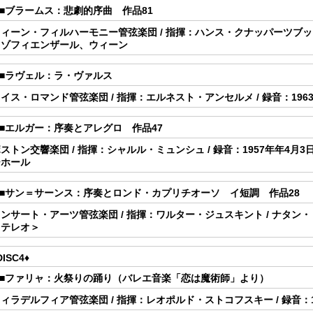
.■ブラームス：悲劇的序曲 作品81
ィーン・フィルハーモニー管弦楽団 / 指揮：ハンス・クナッパーツブッシュ
＞ゾフィエンザール、ウィーン
.■ラヴェル：ラ・ヴァルス
イス・ロマンド管弦楽団 / 指揮：エルネスト・アンセルメ / 録音：196
.■エルガー：序奏とアレグロ 作品47
ストン交響楽団 / 指揮：シャルル・ミュンシュ / 録音：1957年年4
ーホール
7.■サン＝サーンス：序奏とロンド・カプリチオーソ イ短調 作品28
ンサート・アーツ管弦楽団 / 指揮：ワルター・ジュスキント / ナタン・ミ
ステレオ＞
DISC4♦
1.■ファリャ：火祭りの踊り（バレエ音楽「恋は魔術師」より）
ィラデルフィア管弦楽団 / 指揮：レオポルド・ストコフスキー / 録音：