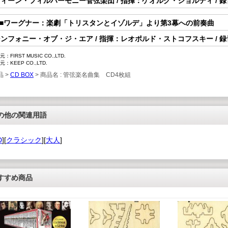
ィーン・フィルハーモニー管弦楽団 / 指揮：ゲオルグ・ショルティ / 録
8.■ワーグナー：楽劇「トリスタンとイゾルデ」より第3幕への前奏曲
ンフォニー・オブ・ジ・エア / 指揮：レオポルド・ストコフスキー / 録
：FIRST MUSIC CO.,LTD.
：KEEP CO.,LTD.
品 >
CD BOX
> 商品名 : 管弦楽名曲集 CD4枚組
の他の関連用語
D
][
クラシック
][
大人
]
すすめ商品