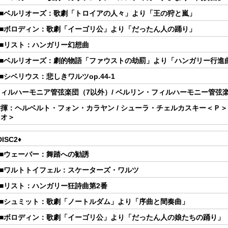
5.■ベルリオーズ：歌劇「トロイアの人々」より「王の狩と嵐」
6.■ボロディン：歌劇「イーゴリ公」より「だったん人の踊り」
.■リスト：ハンガリー幻想曲
8.■ベルリオーズ：劇的物語「ファウストの劫罰」より「ハンガリー行進
.■シベリウス：悲しきワルツop.44-1
フィルハーモニア管弦楽団（7以外）/ ベルリン・フィルハーモニー管弦
揮：ヘルベルト・フォン・カラヤン / シューラ・チェルカスキー＜Ｐ＞（7
レオ＞
DISC2♦
.■ウェーバー：舞踏への勧誘
2.■ワルトトイフェル：スケーターズ・ワルツ
.■リスト：ハンガリー狂詩曲第2番
4.■シュミット：歌劇「ノートルダム」より「序曲と間奏曲」
5.■ボロディン：歌劇「イーゴリ公」より「だったん人の娘たちの踊り」