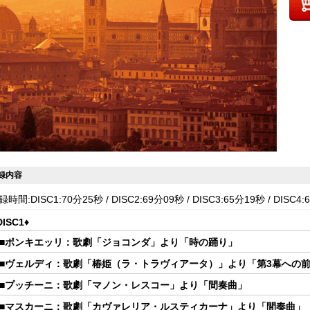
録内容
録時間:DISC1:70分25秒 / DISC2:69分09秒 / DISC3:65分19秒 / DISC4
DISC1♦
1.■ポンキエッリ：歌劇「ジョコンダ」より「時の踊り」
2.■ヴェルディ：歌劇「椿姫（ラ・トラヴィアータ）」より「第3幕への
3.■プッチーニ：歌劇「マノン・レスコー」より「間奏曲」
4.■マスカーニ：歌劇「カヴァレリア・ルスティカーナ」より「間奏曲」