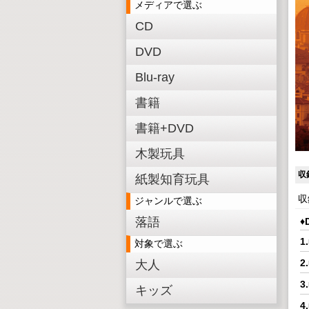
メディアで選ぶ
CD
DVD
Blu-ray
書籍
書籍+DVD
木製玩具
収
紙製知育玩具
収
ジャンルで選ぶ
落語
♦
対象で選ぶ
大人
キッズ