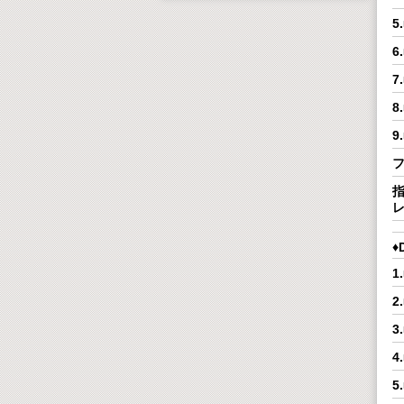
7
9
指
♦
1
3