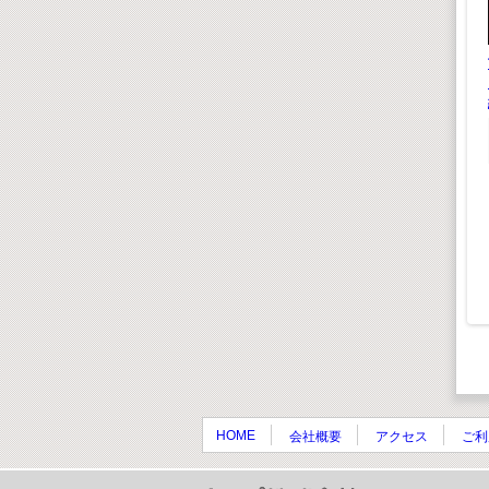
知育パズル にほんち
知育パズル ABC
ず
¥ 880(税込)
¥ 880(税込)
¥800(税抜)
¥800(税抜)
リー「ベス
,980(税込)
,800(税抜)
HOME
会社概要
アクセス
ご利