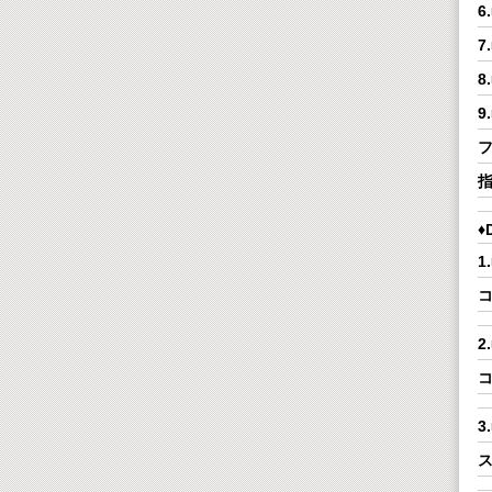
8
指
♦
コ
コ
3
ス