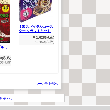
J
～
木製スパイラルコース
～
ター クラフトキット
世界めいさくどうわ
¥ 1,628(税込)
(デジタルリマスター
¥1,480(税抜)
版）
ル テ
¥ 1,980(税込)
¥1,800(税抜)
50(税込)
00(税抜)
ページ最上部へ
問い合わせ