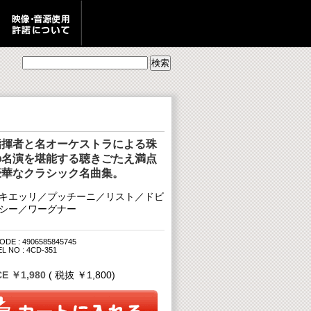
指揮者と名オーケストラによる珠
の名演を堪能する聴きごたえ満点
豪華なクラシック名曲集。
キエッリ／プッチーニ／リスト／ドビ
シー／ワーグナー
ODE : 4906585845745
L NO : 4CD-351
CE ￥1,980
( 税抜 ￥1,800)