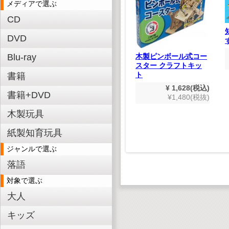
メディアで選ぶ
CD
DVD
遊んで学べる！ 木製
知育パズル こんちゅ
Blu-ray
木製ピンボール式コー
う
スター クラフトキッ
¥ 550(税込)
線(ハイ
ト
書籍
¥500(税抜)
¥ 1,628(税込)
書籍+DVD
,980(税込)
¥1,480(税抜)
800(税抜)
木製玩具
紙製知育玩具
ジャンルで選ぶ
落語
対象で選ぶ
大人
キッズ