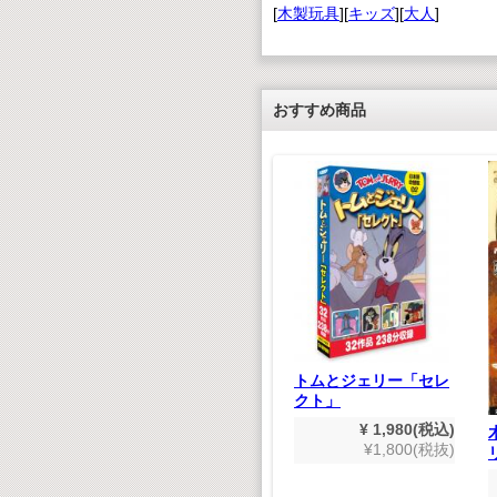
[
木製玩具
][
キッズ
][
大人
]
おすすめ商品
ル式コー
フトキッ
のりものだいすき
トムとジェリー「セレ
クト」
¥ 1,980(税込)
,628(税込)
¥1,800(税抜)
¥ 1,980(税込)
480(税抜)
¥1,800(税抜)