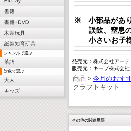
Blu-ray
書籍
※ 小部品があ
書籍+DVD
誤飲、窒息の
木製玩具
小さいお子様
紙製知育玩具
ジャンルで選ぶ
発売元：株式会社アーテ
落語
販売元：キープ株式会社
対象で選ぶ
商品 >
今月のおす
大人
クラフトキット
キッズ
その他の関連用語