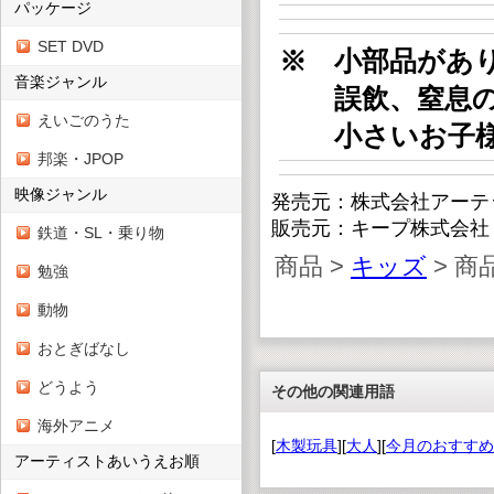
パッケージ
SET DVD
※ 小部品があ
音楽ジャンル
誤飲、窒息の
えいごのうた
小さいお子様
邦楽・JPOP
映像ジャンル
発売元：株式会社アーテ
販売元：キープ株式会社
鉄道・SL・乗り物
商品 >
キッズ
> 商
勉強
動物
おとぎばなし
どうよう
その他の関連用語
海外アニメ
[
木製玩具
][
大人
][
今月のおすすめ
アーティストあいうえお順