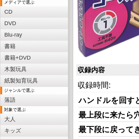
メディアで選ぶ
CD
DVD
Blu-ray
書籍
書籍+DVD
木製玩具
収録内容
紙製知育玩具
収録時間:
ジャンルで選ぶ
ハンドルを回す
落語
対象で選ぶ
最上段に来たら
大人
最下段に戻って
キッズ