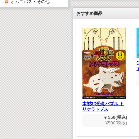
オムニバス・その他
おすすめ商品
ち クラ
CD50枚
,900(税込)
000(税抜)
たのしいえいごのうた
(デジタルリマスター
版）
木製3D恐竜パズル ト
¥ 1,980(税込)
リケラトプス
¥1,800(税抜)
¥ 550(税込)
¥500(税抜)