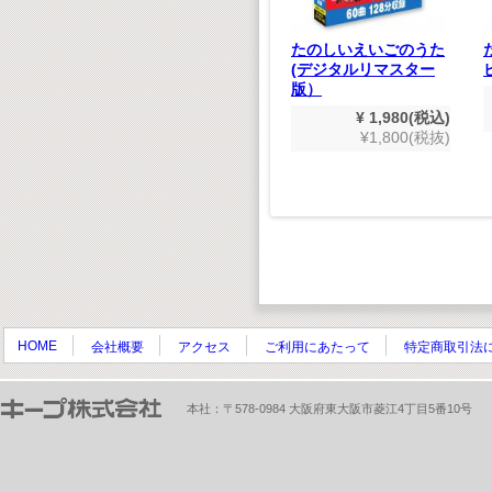
660(税込)
600(税抜)
トムとジェリー「ベス
たのしいえいごのうた
ト」
(デジタルリマスター
版）
¥ 1,980(税込)
¥1,800(税抜)
¥ 1,980(税込)
¥1,800(税抜)
HOME
会社概要
アクセス
ご利用にあたって
特定商取引法
本社：〒578-0984 大阪府東大阪市菱江4丁目5番10号