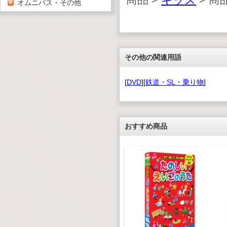
オムニバス・その他
その他の関連用語
[
DVD
][
鉄道・SL・乗り物
]
おすすめ商品
ル はた