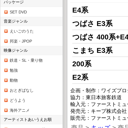
パッケージ
E4系
SET DVD
音楽ジャンル
つばさ E3系
えいごのうた
つばさ 400系+E
邦楽・JPOP
こまち E3系
映像ジャンル
鉄道・SL・乗り物
200系
勉強
E2系
動物
企画・制作：ワイズプロ
おとぎばなし
協力：東日本旅客鉄道
どうよう
輸入元：ファーストミュ
海外アニメ
発売元：キープ株式会社
販売元：ファーストミュ
アーティストあいうえお順
商品 >
キッズ
> 商