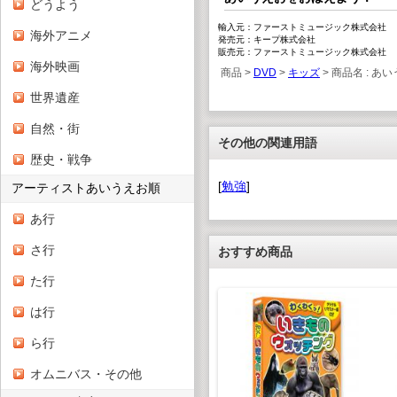
どうよう
輸入元：ファーストミュージック株式会社
海外アニメ
発売元：キープ株式会社
販売元：ファーストミュージック株式会社
海外映画
商品 >
DVD
>
キッズ
> 商品名 : 
世界遺産
自然・街
その他の関連用語
歴史・戦争
[
勉強
]
アーティストあいうえお順
あ行
さ行
おすすめ商品
た行
は行
ら行
オムニバス・その他