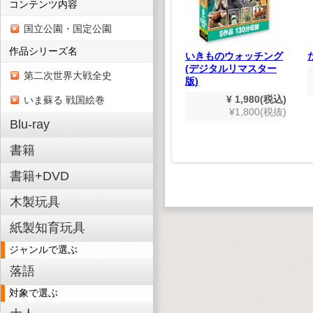
コンテンツ内容
国立公園・国定公園
作品シリーズ名
どうわ
ものしり鉄道図鑑(ハ
いきものウォッチング
マスター
イビジョン)
(デジタルリマスター
第二次世界大戦全史
版)
¥ 1,980(税込)
,980(税込)
¥1,800(税抜)
¥ 1,980(税込)
いま蘇る 戦国絵巻
800(税抜)
¥1,800(税抜)
Blu-ray
書籍
書籍+DVD
木製玩具
紙製知育玩具
ジャンルで選ぶ
落語
対象で選ぶ