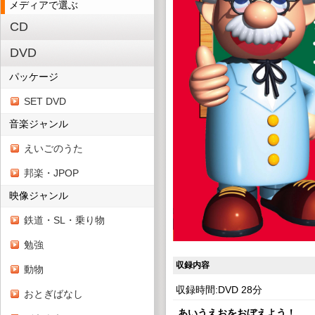
メディアで選ぶ
CD
DVD
パッケージ
SET DVD
音楽ジャンル
えいごのうた
邦楽・JPOP
映像ジャンル
鉄道・SL・乗り物
勉強
収録内容
動物
収録時間:DVD 28分
おとぎばなし
あいうえおをおぼえよう！