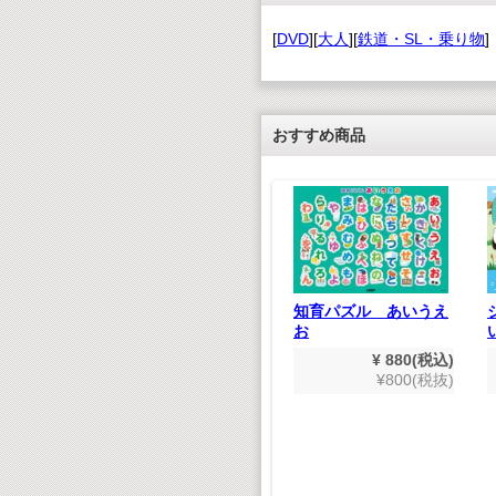
[
DVD
][
大人
][
鉄道・SL・乗り物
]
おすすめ商品
知育パズル あいうえ
遊んで学べる！ 木製
お
知育パズル こんちゅ
¥ 880(税込)
ルコース
う
¥800(税抜)
トキット
¥ 550(税込)
,628(税込)
¥500(税抜)
480(税抜)