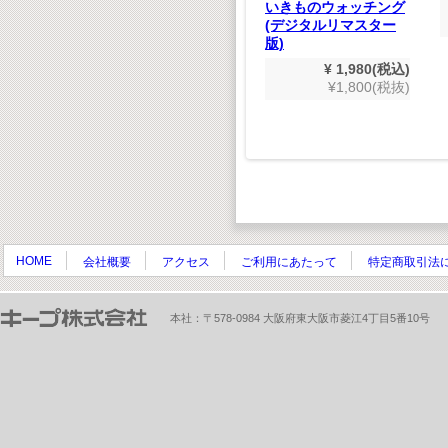
550(税込)
ものしり鉄道図鑑(ハ
いきものウォッチング
500(税抜)
イビジョン)
(デジタルリマスター
版)
¥ 1,980(税込)
¥1,800(税抜)
¥ 1,980(税込)
¥1,800(税抜)
HOME
会社概要
アクセス
ご利用にあたって
特定商取引法
本社：〒578-0984 大阪府東大阪市菱江4丁目5番10号