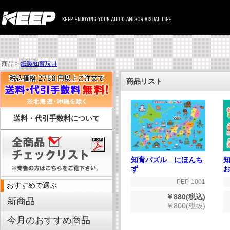
商品 >
紙製知育玩具
商品リスト
送料・代引手数料について
知育パズル にほんち
ず
PEP-1001
おすすめで選ぶ
￥880(税込)
新商品
￥800(税抜)
今月のおすすめ商品