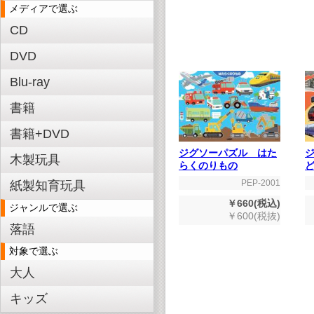
メディアで選ぶ
CD
DVD
Blu-ray
書籍
書籍+DVD
ジグソーパズル はた
木製玩具
らくのりもの
PEP-2001
紙製知育玩具
￥660(税込)
ジャンルで選ぶ
￥600(税抜)
落語
対象で選ぶ
大人
キッズ