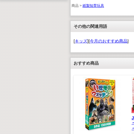
商品 >
紙製知育玩具
その他の関連用語
[
キッズ
][
今月のおすすめ商品
]
おすすめ商品
！ 木製
こんちゅ