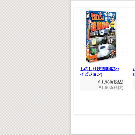
あいうえ
ジグソーパズル かわ
いいどうぶつ
880(税込)
¥ 660(税込)
800(税抜)
¥600(税抜)
ものしり鉄道図鑑(ハ
イビジョン)
¥ 1,980(税込)
¥1,800(税抜)