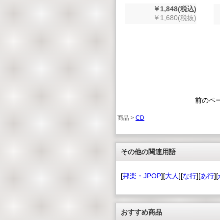
￥1,848(税込)
￥1,680(税抜)
前のペ
商品 >
CD
その他の関連用語
[
邦楽・JPOP
][
大人
][
な行
][
あ行
][
おすすめ商品