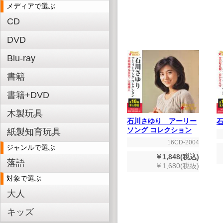
メディアで選ぶ
CD
DVD
Blu-ray
書籍
書籍+DVD
木製玩具
石川さゆり アーリー
石
ソング コレクション
紙製知育玩具
16CD-2004
ジャンルで選ぶ
￥1,848(税込)
落語
￥1,680(税抜)
対象で選ぶ
大人
キッズ