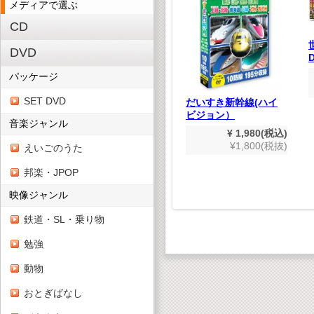
メディアで選ぶ
CD
DVD
木製エレベータ式コー
パッケージ
スタークラフトキット
SET DVD
んきょう
だいすき新幹線(ハイ
¥ 1,628(税込)
ビジョン）
¥1,480(税抜)
,980(税込)
音楽ジャンル
800(税抜)
¥ 1,980(税込)
¥1,800(税抜)
えいごのうた
邦楽・JPOP
映像ジャンル
鉄道・SL・乗り物
勉強
動物
おとぎばなし