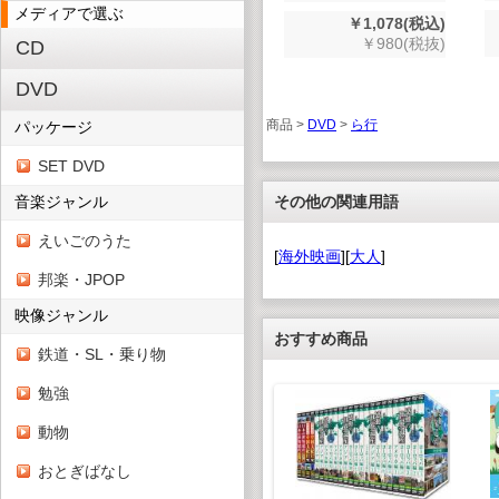
メディアで選ぶ
￥1,078(税込)
￥980(税抜)
CD
DVD
商品 >
DVD
>
ら行
パッケージ
SET DVD
音楽ジャンル
その他の関連用語
えいごのうた
[
海外映画
][
大人
]
邦楽・JPOP
映像ジャンル
おすすめ商品
鉄道・SL・乗り物
勉強
動物
おとぎばなし