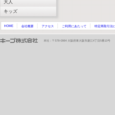
大人
キッズ
HOME
会社概要
アクセス
ご利用にあたって
特定商取引法
本社：〒578-0984 大阪府東大阪市菱江4丁目5番10号