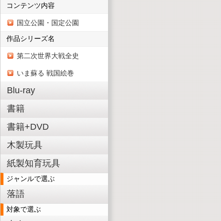
コンテンツ内容
国立公園・国定公園
作品シリーズ名
第二次世界大戦全史
いま蘇る 戦国絵巻
Blu-ray
書籍
書籍+DVD
木製玩具
紙製知育玩具
ジャンルで選ぶ
落語
対象で選ぶ