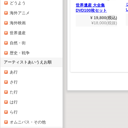
どうよう
にほんち
世界遺産 大全集
DVD100枚セット
海外アニメ
880(税込)
¥ 19,800(税込)
木製スパイラルコース
800(税抜)
海外映画
¥18,000(税抜)
ター クラフトキット
¥ 1,628(税込)
世界遺産
¥1,480(税抜)
自然・街
歴史・戦争
アーティストあいうえお順
あ行
さ行
た行
は行
ら行
オムニバス・その他