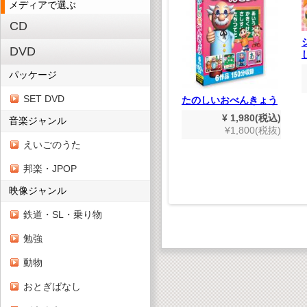
メディアで選ぶ
CD
DVD
パッケージ
ルコース
トキット
SET DVD
世界めいさくどうわ
たのしいおべんきょう
,628(税込)
(デジタルリマスター
480(税抜)
¥ 1,980(税込)
音楽ジャンル
版）
¥1,800(税抜)
¥ 1,980(税込)
えいごのうた
¥1,800(税抜)
邦楽・JPOP
映像ジャンル
鉄道・SL・乗り物
勉強
動物
おとぎばなし