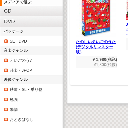
メディアで選ぶ
CD
世紀の巨匠たち クラ
DVD
シック名演集 CD50枚
組
パッケージ
¥ 9,900(税込)
¥9,000(税抜)
SET DVD
たのしいえいごのうた
(デジタルリマスター
音楽ジャンル
版）
ズル ブ
¥ 1,980(税込)
えいごのうた
ス
¥1,800(税抜)
550(税込)
邦楽・JPOP
500(税抜)
映像ジャンル
鉄道・SL・乗り物
勉強
動物
おとぎばなし