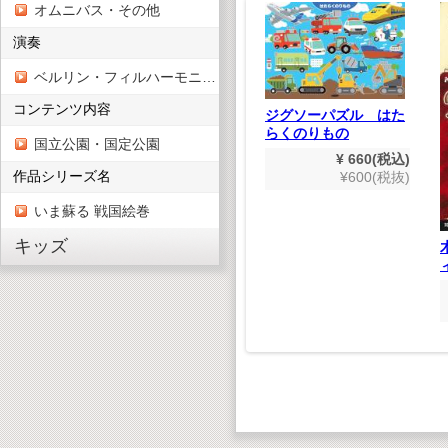
オムニバス・その他
演奏
ベルリン・フィルハーモニー管弦楽団
コンテンツ内容
ジグソーパズル はた
らくのりもの
国立公園・国定公園
¥ 660(税込)
作品シリーズ名
¥600(税抜)
よう(デ
いま蘇る 戦国絵巻
ター版）
,980(税込)
キッズ
木製3D恐竜パズル ス
800(税抜)
テゴサウルス
¥ 550(税込)
¥500(税抜)