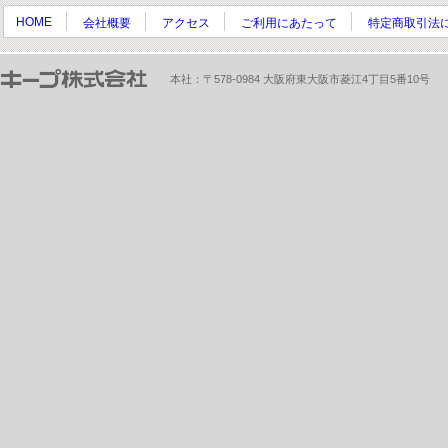
HOME
会社概要
アクセス
ご利用にあたって
特定商取引法
本社：〒578-0984 大阪府東大阪市菱江4丁目5番10号