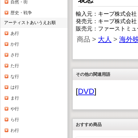
自然・街
歴史・戦争
輸入元：キープ株式会社
発売元：キープ株式会社
アーティストあいうえお順
販売元：ファーストミュ
あ行
商品 >
大人
>
海外
か行
さ行
た行
その他の関連用語
な行
は行
[
DVD
]
ま行
や行
ら行
おすすめ商品
わ行