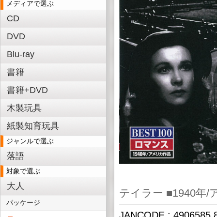
メディアで選ぶ
CD
DVD
Blu-ray
書籍
書籍+DVD
木製玩具
紙製知育玩具
ジャンルで選ぶ
落語
対象で選ぶ
大人
テイラー ■1940
パッケージ
JANCODE : 4906585 