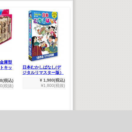
金庫型
日本むかしばなし(デ
トムとジェリー「ベス
い
トキッ
ジタルリマスター版）
ト」
(
版
¥ 1,980(税込)
¥ 1,980(税込)
78(税込)
¥1,800(税抜)
¥1,800(税抜)
80(税抜)
ページ最上部へ