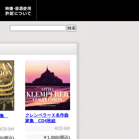
クレンペラーＸ名作曲
曲集
家集 CD4枚組
4CD-345
4CD-344
￥1,980(税込)
80(税込)