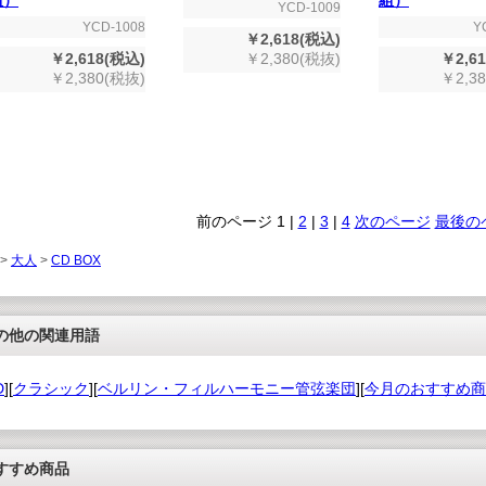
組）
YCD-1009
YCD-1008
Y
￥2,618(税込)
￥2,618(税込)
￥2,380(税抜)
￥2,6
￥2,380(税抜)
￥2,3
前のページ
1
|
2
|
3
|
4
次のページ
最後の
 >
大人
>
CD BOX
の他の関連用語
D
][
クラシック
][
ベルリン・フィルハーモニー管弦楽団
][
今月のおすすめ商
すすめ商品