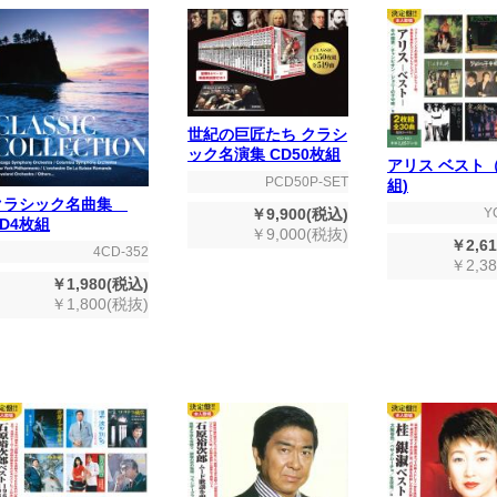
世紀の巨匠たち クラシ
ック名演集 CD50枚組
アリス ベスト（
PCD50P-SET
組)
クラシック名曲集
Y
￥9,900(税込)
CD4枚組
￥9,000(税抜)
￥2,6
4CD-352
￥2,3
￥1,980(税込)
￥1,800(税抜)