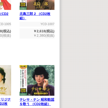
（CD2
北島三郎 2 （CD2枚
組）
CD-1005
YCD-1007
18(税込)
￥2,618(税込)
80(税抜)
￥2,380(税抜)
オリジナ
テレサ・テン 昭和歌謡
D2枚
を歌う （CD2枚組）