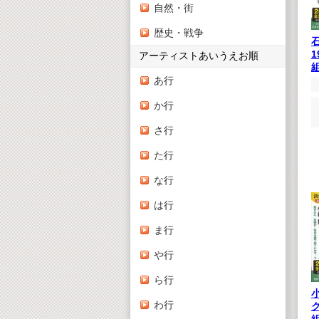
自然・街
歴史・戦争
1
アーティストあいうえお順
あ行
か行
さ行
た行
な行
は行
ま行
や行
ら行
わ行
ク