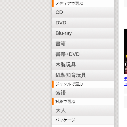
メディアで選ぶ
CD
DVD
Blu-ray
書籍
書籍+DVD
木製玩具
紙製知育玩具
ョ
ジャンルで選ぶ
落語
対象で選ぶ
大人
パッケージ