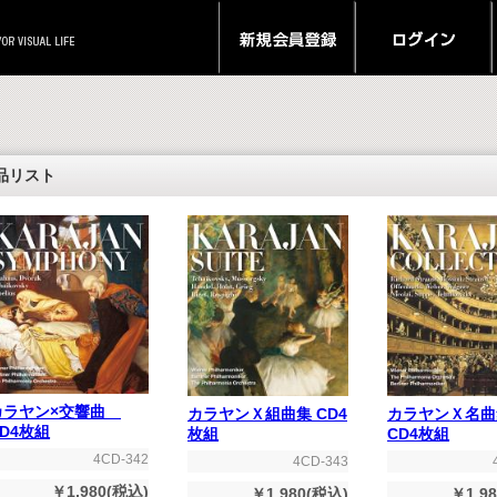
品リスト
カラヤン×交響曲
カラヤンＸ組曲集 CD4
カラヤンＸ名
CD4枚組
枚組
CD4枚組
4CD-342
4CD-343
￥1,980(税込)
￥1,980(税込)
￥1,9