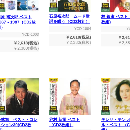
石原裕次郎 ムード歌
桂 銀淑 ベスト
石原 裕次郎 ベスト
謡を唄う（CD2枚組）
枚組)
967～1987（CD2枚
組）
YCD-1004
Y
YCD-1003
￥2,618(税込)
￥2,6
￥2,380(税抜)
￥2,3
￥2,618(税込)
￥2,380(税抜)
小林旭 ベスト・コレ
谷村 新司 ベスト
テレサ・テン 
ション30(CD2枚
（CD2枚組）
ル・ベスト （C
組）