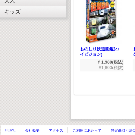
大人
キッズ
木製エスカレーター式
コースター クラフト
キット
ものしり鉄道図鑑(ハ
イビジョン)
¥ 1,628(税込)
¥1,480(税抜)
¥ 1,980(税込)
ズル ス
¥1,800(税抜)
550(税込)
500(税抜)
HOME
会社概要
アクセス
ご利用にあたって
特定商取引法