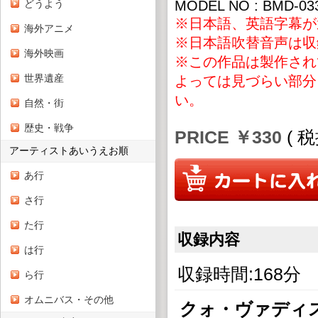
どうよう
MODEL NO : BMD-03
※日本語、英語字幕が
海外アニメ
※日本語吹替音声は収
海外映画
※この作品は製作され
世界遺産
よっては見づらい部分
い。
自然・街
歴史・戦争
PRICE ￥330
( 
アーティストあいうえお順
あ行
さ行
た行
収録内容
は行
収録時間:168分
ら行
オムニバス・その他
クォ・ヴァディ