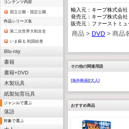
コンテンツ内容
輸入元：キープ株式会社
国立公園・国定公園
発売元：キープ株式会社
作品シリーズ名
販売元：ファーストミュ
第二次世界大戦全史
商品 >
DVD
> 商品
いま蘇る 戦国絵巻
Blu-ray
書籍
その他の関連用語
書籍+DVD
[
海外映画
][
大人
]
木製玩具
紙製知育玩具
ジャンルで選ぶ
おすすめ商品
落語
対象で選ぶ