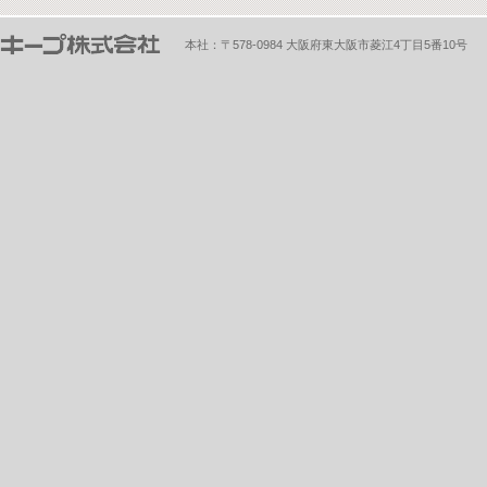
本社：〒578-0984 大阪府東大阪市菱江4丁目5番10号