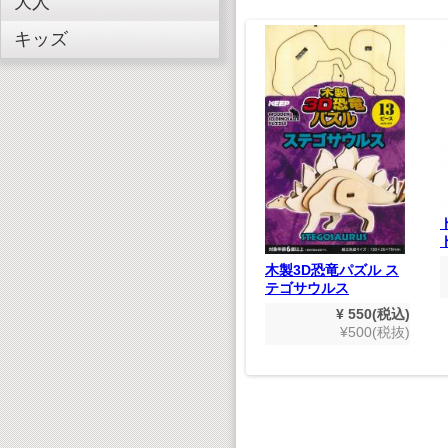
大人
キッズ
 SONGS
恋の唄
,848(税込)
のりものだいすき
680(税抜)
¥ 1,980(税込)
¥1,800(税抜)
木製3D恐竜パズル ス
テゴサウルス
¥ 550(税込)
¥500(税抜)