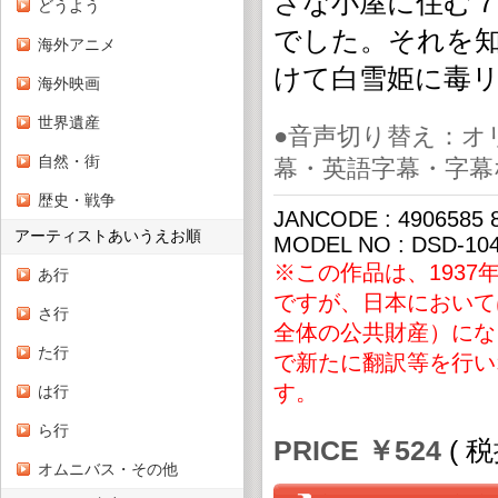
さな小屋に住む
どうよう
でした。それを
海外アニメ
けて白雪姫に毒
海外映画
世界遺産
●音声切り替え：オ
自然・街
幕・英語字幕・字幕
歴史・戦争
JANCODE : 4906585 
アーティストあいうえお順
MODEL NO : DSD-10
※この作品は、193
あ行
ですが、日本において
さ行
全体の公共財産）にな
た行
で新たに翻訳等を行い
す。
は行
ら行
PRICE ￥524
( 
オムニバス・その他