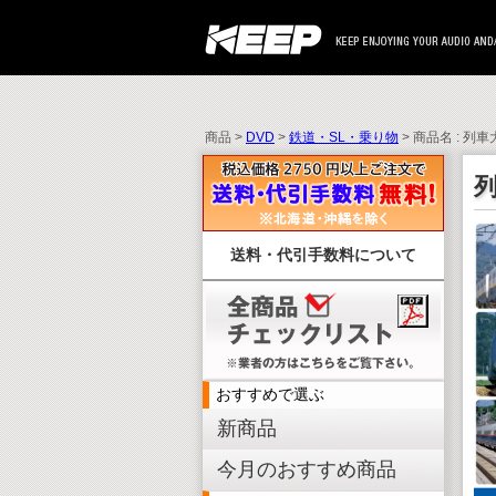
商品 >
DVD
>
鉄道・SL・乗り物
> 商品名 : 列
送料・代引手数料について
おすすめで選ぶ
新商品
今月のおすすめ商品