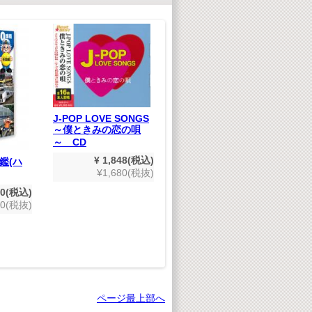
世紀の巨匠たち クラ
シック名演集 CD50枚
J-POP LOVE SONGS
組
～僕ときみの恋の唄
～ CD
¥ 9,900(税込)
¥9,000(税抜)
¥ 1,848(税込)
鑑(ハ
¥1,680(税抜)
80(税込)
木
00(税抜)
リ
ページ最上部へ