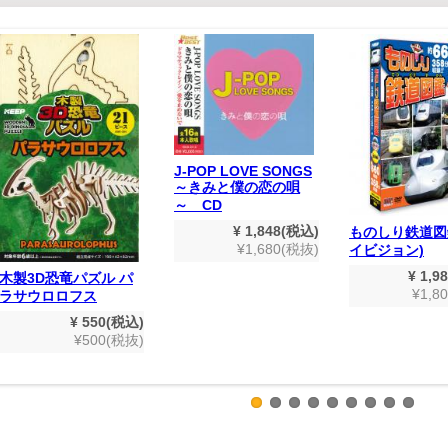
J-POP LOVE SONGS
～きみと僕の恋の唄
～ CD
¥ 1,848(税込)
ものしり鉄道図
¥1,680(税抜)
イビジョン)
¥ 1,9
木製3D恐竜パズル パ
¥1,8
ラサウロロフス
¥ 550(税込)
¥500(税抜)