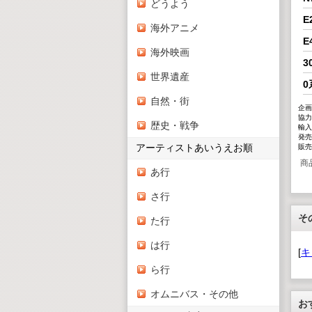
どうよう
E
海外アニメ
E
海外映画
3
世界遺産
0
自然・街
企画
協力
歴史・戦争
輸入
発売
アーティストあいうえお順
販売
商
あ行
さ行
そ
た行
は行
[
キ
ら行
オムニバス・その他
お