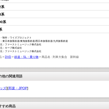
2系
4系
00系
系
・制作：ワイズプロジェクト
：東日本旅客鉃道/東海旅客鉄道/西日本旅客鉃道/九州旅客鉄道
元：ファーストミュージック株式会社
元：キープ株式会社
元：ファーストミュージック株式会社
品 >
DVD
>
鉄道・SL・乗り物
> 商品名 : 列車大集合 新幹線
の他の関連用語
ッズ
][
邦楽・JPOP
]
すすめ商品