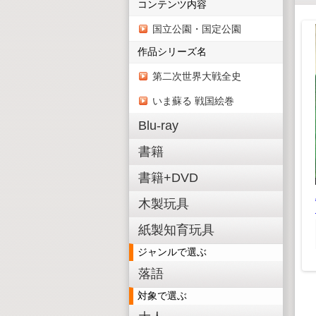
コンテンツ内容
国立公園・国定公園
作品シリーズ名
第二次世界大戦全史
いま蘇る 戦国絵巻
ジグソーパズル てつ
どうだいすき
Blu-ray
¥ 660(税込)
ラルコース
¥600(税抜)
書籍
トキット
トムとジェリー「ベス
,628(税込)
ト」
書籍+DVD
,480(税抜)
¥ 1,980(税込)
木製玩具
¥1,800(税抜)
紙製知育玩具
ジャンルで選ぶ
落語
対象で選ぶ