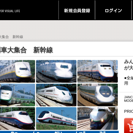
車大集合 新幹線
列車大集合 新幹線
み
が
●全
用
JANC
MODEL
PRI