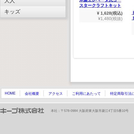
大人
スタークラフトキット
キッズ
すき
たのしいえいごのうた
¥ 1,628(税込)
(デジタルリマスター
¥1,480(税抜)
,980(税込)
版）
800(税抜)
¥ 1,980(税込)
¥1,800(税抜)
HOME
会社概要
アクセス
ご利用にあたって
特定商取引法
本社：〒578-0984 大阪府東大阪市菱江4丁目5番10号