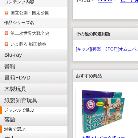
コンテンツ内容
国立公園・国定公園
作品シリーズ名
第二次世界大戦全史
その他の関連用語
いま蘇る 戦国絵巻
[
キッズ
][
邦楽・JPOP
][
オムニバ
Blu-ray
書籍
おすすめ商品
書籍+DVD
木製玩具
紙製知育玩具
ジャンルで選ぶ
落語
対象で選ぶ
木製エレベータ式コー