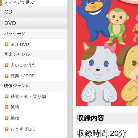
メディアで選ぶ
CD
DVD
パッケージ
SET DVD
音楽ジャンル
えいごのうた
邦楽・JPOP
映像ジャンル
鉄道・SL・乗り物
勉強
収録内容
動物
おとぎばなし
収録時間:20分