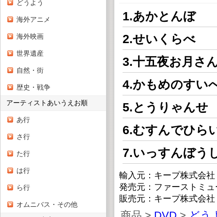
どうよう
1.あかとんぼ
海外アニメ
2.せいくらべ
海外映画
世界遺産
3.十五夜お月さ
自然・街
4.かもめのすい
歴史・戦争
アーティストあいうえお順
5.とうりゃんせ
あ行
6.むすんでひら
さ行
7.いっすんぼう
た行
は行
輸入元：キープ株式会社
発売元：ファーストミュ
ら行
販売元：キープ株式会社
オムニバス・その他
商品 >
DVD
>
どう