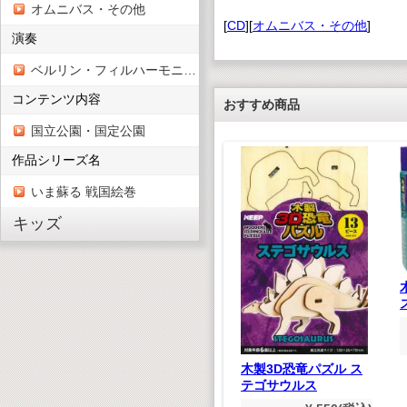
オムニバス・その他
[
CD
][
オムニバス・その他
]
演奏
ベルリン・フィルハーモニー管弦楽団
コンテンツ内容
おすすめ商品
国立公園・国定公園
作品シリーズ名
いま蘇る 戦国絵巻
キッズ
世紀の巨匠たち クラ
シック名演集 CD50枚
組
¥ 9,900(税込)
¥9,000(税抜)
なし(デ
ター版）
,980(税込)
木製3D恐竜パズル ス
800(税抜)
テゴサウルス