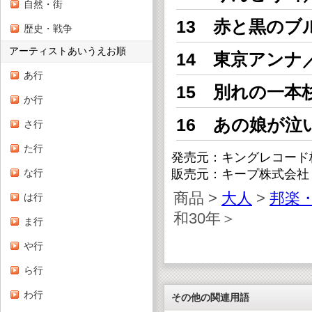
自然・街
13 赤と黒のブ
歴史・戦争
アーティストあいうえお順
14 東京アンナ
あ行
15 別れの一本
か行
16 あの娘が泣
さ行
た行
発売元：キングレコード
な行
販売元：キープ株式会社
商品 >
大人
>
邦楽・
は行
和30年＞
ま行
や行
ら行
わ行
その他の関連用語