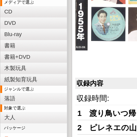
メディアで選ぶ
CD
DVD
Blu-ray
書籍
書籍+DVD
木製玩具
紙製知育玩具
収録内容
ジャンルで選ぶ
収録時間:
落語
対象で選ぶ
1 渡り鳥いつ
大人
2 ピレネエの
パッケージ