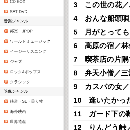
CD BOX
3 この世の花
SET DVD
4 おんな船頭
音楽ジャンル
5 月がとって
邦楽・JPOP
ワールドミュージック
6 高原の宿／林
イージーリスニング
7 喫茶店の片
ジャズ
8 弁天小僧／三
ロック&ポップス
クラシック
9 カスバの女
映像ジャンル
10 逢いたかっ
鉄道・SL・乗り物
海外映画
11 ガード下の
世界遺産
12 りんどう峠