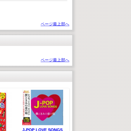
ページ最上部へ
ページ最上部へ
ジグソーパズル かわ
ジ
いいどうぶつ
し
J-POP LOVE SONGS