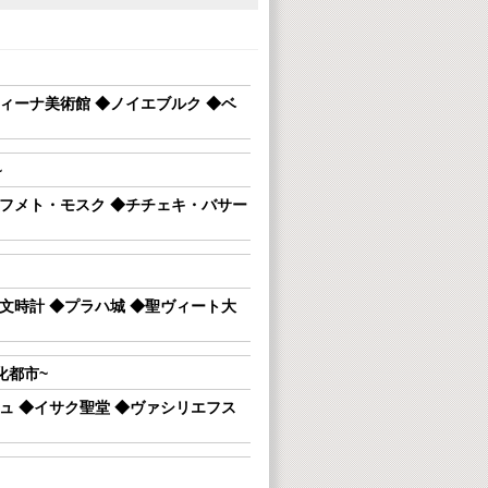
ィーナ美術館 ◆ノイエブルク ◆ベ
~
アフメト・モスク ◆チチェキ・バサー
文時計 ◆プラハ城 ◆聖ヴィート大
化都市~
ュ ◆イサク聖堂 ◆ヴァシリエフス