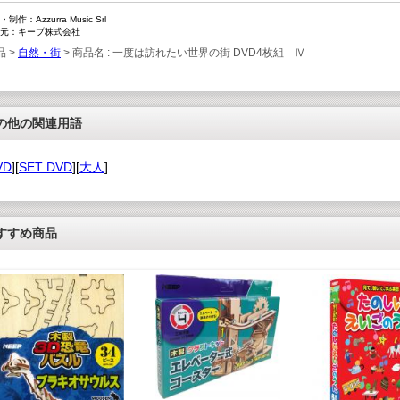
制作：Azzurra Music Srl
元：キープ株式会社
品 >
自然・街
> 商品名 : 一度は訪れたい世界の街 DVD4枚組 Ⅳ
の他の関連用語
VD
][
SET DVD
][
大人
]
すすめ商品