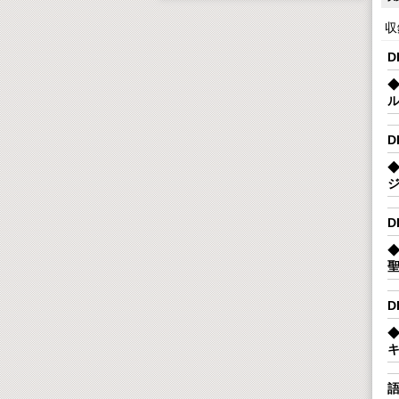
収録
D
D
D
D
語