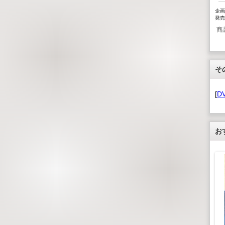
企画・
発売
商
そ
[
D
お
世界遺産 大全集
DVD100枚セット