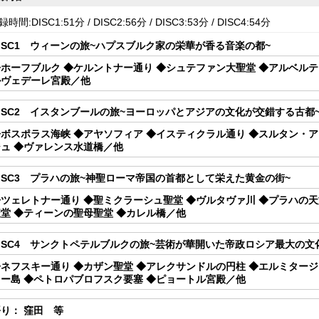
時間:DISC1:51分 / DISC2:56分 / DISC3:53分 / DISC4:54分
ISC1 ウィーンの旅~ハプスブルク家の栄華が香る音楽の都~
◆ホーフブルク ◆ケルントナー通り ◆シュテファン大聖堂 ◆アルベルテ
ルヴェデーレ宮殿／他
ISC2 イスタンブールの旅~ヨーロッパとアジアの文化が交錯する古都
◆ボスポラス海峡 ◆アヤソフィア ◆イスティクラル通り ◆スルタン・
ジュ ◆ヴァレンス水道橋／他
ISC3 プラハの旅~神聖ローマ帝国の首都として栄えた黄金の街~
◆ツェレトナー通り ◆聖ミクラーシュ聖堂 ◆ヴルタヴァ川 ◆プラハの天
聖堂 ◆ティーンの聖母聖堂 ◆カレル橋／他
ISC4 サンクトペテルブルクの旅~芸術が華開いた帝政ロシア最大の文
◆ネフスキー通り ◆カザン聖堂 ◆アレクサンドルの円柱 ◆エルミタージ
キー島 ◆ペトロパブロフスク要塞 ◆ピョートル宮殿／他
り： 窪田 等