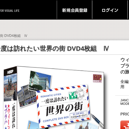
街 DVD4枚組 Ⅳ
度は訪れたい世界の街 DVD4枚組 Ⅳ
ウィ
プラ
の
全編
用
JANCO
MODE
PRI