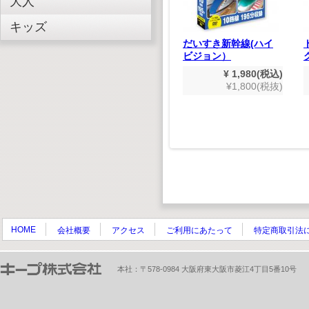
大人
キッズ
なし(デ
トムとジェリー「ベス
だいすき新幹線(ハイ
ター版）
ト」
ビジョン）
,980(税込)
¥ 1,980(税込)
¥ 1,980(税込)
800(税抜)
¥1,800(税抜)
¥1,800(税抜)
HOME
会社概要
アクセス
ご利用にあたって
特定商取引法
本社：〒578-0984 大阪府東大阪市菱江4丁目5番10号