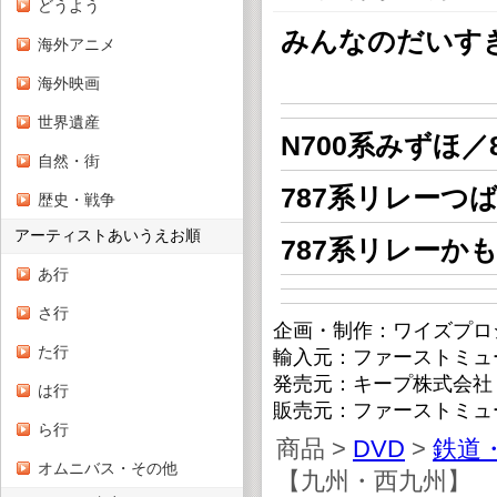
どうよう
みんなのだいす
海外アニメ
いっぱ
海外映画
世界遺産
N700系みずほ／
自然・街
787系リレーつば
歴史・戦争
アーティストあいうえお順
787系リレーかも
あ行
さ行
企画・制作：ワイズプロ
た行
輸入元：ファーストミュ
発売元：キープ株式会社
は行
販売元：ファーストミュ
ら行
商品 >
DVD
>
鉄道
オムニバス・その他
【九州・西九州】