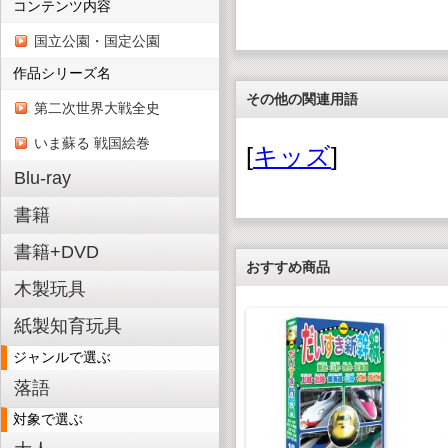
コンテンツ内容
国立公園・国定公園
作品シリーズ名
その他の関連用語
第二次世界大戦全史
いま蘇る 戦国絵巻
[
キッズ
]
Blu-ray
書籍
書籍+DVD
おすすめ商品
木製玩具
紙製知育玩具
ジャンルで選ぶ
落語
対象で選ぶ