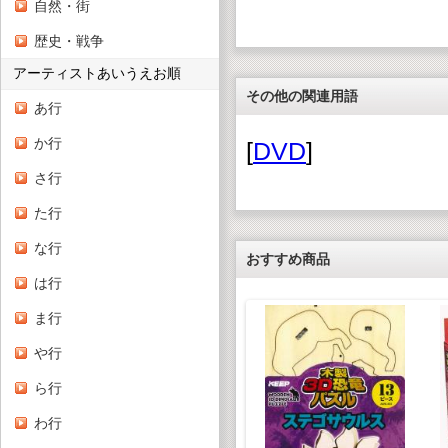
自然・街
歴史・戦争
アーティストあいうえお順
その他の関連用語
あ行
か行
[
DVD
]
さ行
た行
な行
おすすめ商品
は行
ま行
や行
ら行
わ行
遊んで学べる！ 木製