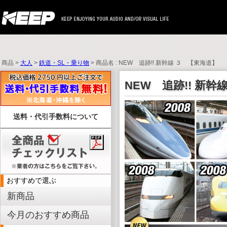
商品 >
大人
>
鉄道・SL・乗り物
> 商品名 : NEW 追跡!! 新幹線 ３ 【東海道】
NEW 追跡!! 新幹
送料・代引手数料について
おすすめで選ぶ
新商品
今月のおすすめ商品