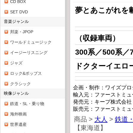
CD BOX
夢とあこがれを
SET DVD
「新幹線
音楽ジャンル
邦楽・JPOP
（収録車両）
ワールドミュージック
300系／500系／
イージーリスニング
ジャズ
ドクターイエロー
ロック&ポップス
クラシック
企画・制作：ワイズプロ
映像ジャンル
輸入元：ファーストミュ
発売元：キープ株式会社
鉄道・SL・乗り物
販売元：ファーストミュ
海外映画
商品 >
大人
>
鉄道・
世界遺産
【東海道】