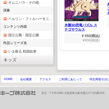
知育パズル こんちゅ
オムニバス・その他
う
演奏
¥ 550(税込)
よう(デ
¥500(税抜)
ター版）
ベルリン・フィルハーモニー管弦楽団
,980(税込)
木製3D恐竜パズル ス
コンテンツ内容
800(税抜)
テゴサウルス
国立公園・国定公園
¥ 550(税込)
¥500(税抜)
作品シリーズ名
いま蘇る 戦国絵巻
キッズ
HOME
会社概要
アクセス
ご利用にあたって
特定商取引法
本社：〒578-0984 大阪府東大阪市菱江4丁目5番10号