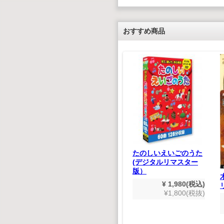
おすすめ商品
世紀の巨匠たち クラ
BC
シック名演集 CD50枚
880(税込)
組
800(税抜)
¥ 9,900(税込)
¥9,000(税抜)
たのしいえいごのうた
(デジタルリマスター
版）
¥ 1,980(税込)
¥1,800(税抜)