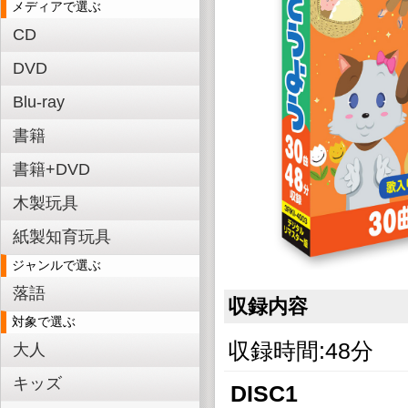
メディアで選ぶ
CD
DVD
Blu-ray
書籍
書籍+DVD
木製玩具
紙製知育玩具
ジャンルで選ぶ
落語
収録内容
対象で選ぶ
収録時間:48分
大人
キッズ
DISC1