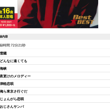
録内容
録時間:72分21秒
 雪國
 どんなに遠くても
 海峡
 夜更けのメロディー
 津軽恋唄
 俺ら東京さ行ぐだ
 じょんがら恋唄
 おじさんサンバ