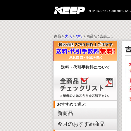
商品 >
大人
>
や行
> 商品名 : 吉幾三 1
吉
送料・代引手数料について
おすすめで選ぶ
新商品
今月のおすすめ商品