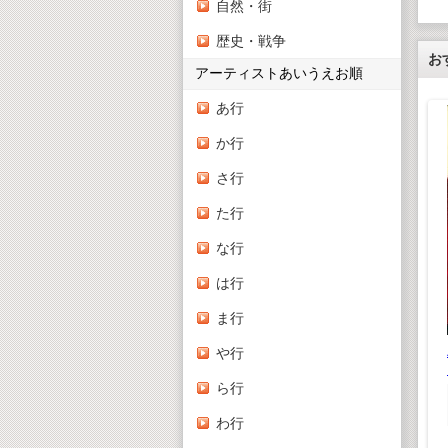
自然・街
歴史・戦争
お
アーティストあいうえお順
あ行
か行
さ行
た行
ジグソーパズル はた
らくのりもの
な行
¥ 660(税込)
¥600(税抜)
は行
いごのうた
ものしり鉄道図鑑(ハ
ま行
マスター
イビジョン)
¥ 1,980(税込)
や行
,980(税込)
¥1,800(税抜)
,800(税抜)
ら行
わ行