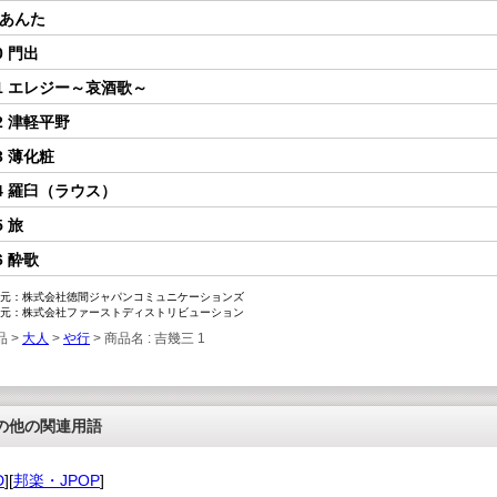
 あんた
0 門出
1 エレジー～哀酒歌～
2 津軽平野
3 薄化粧
4 羅臼（ラウス）
5 旅
6 酔歌
元：株式会社徳間ジャパンコミュニケーションズ
元：株式会社ファーストディストリビューション
品 >
大人
>
や行
> 商品名 : 吉幾三 1
の他の関連用語
D
][
邦楽・JPOP
]