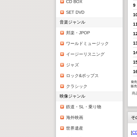
CD BOX
9
SET DVD
1
音楽ジャンル
1
邦楽・JPOP
1
1
ワールドミュージック
1
イージーリスニング
1
ジャズ
1
ロック&ポップス
発売
クラシック
販売
商
映像ジャンル
鉄道・SL・乗り物
海外映画
そ
世界遺産
[
C