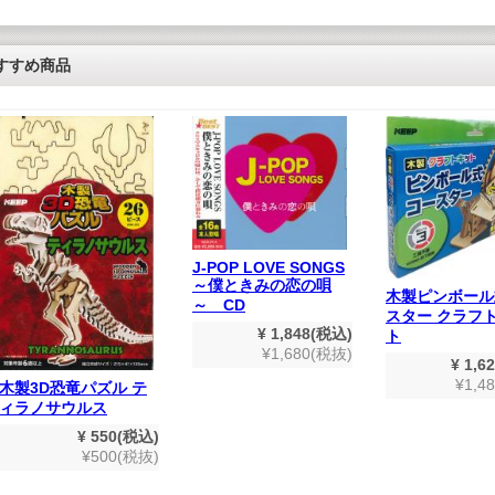
すすめ商品
J-POP LOVE SONGS
～僕ときみの恋の唄
木製ピンボール
～ CD
スター クラフ
¥ 1,848(税込)
ト
¥1,680(税抜)
¥ 1,6
¥1,4
木製3D恐竜パズル テ
ィラノサウルス
¥ 550(税込)
¥500(税抜)