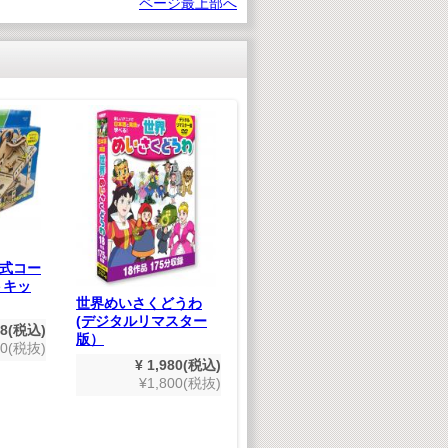
ページ最上部へ
知育パズル ABC
J
¥ 880(税込)
～
¥800(税抜)
式コー
～
トキッ
世界めいさくどうわ
(デジタルリマスター
28(税込)
版）
80(税抜)
¥ 1,980(税込)
¥1,800(税抜)