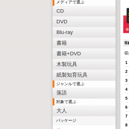
メディアで選ぶ
CD
DVD
Blu-ray
書籍
収
書籍+DVD
収
1
木製玩具
2
紙製知育玩具
3
ジャンルで選ぶ
4
落語
5
対象で選ぶ
6
大人
7
パッケージ
8