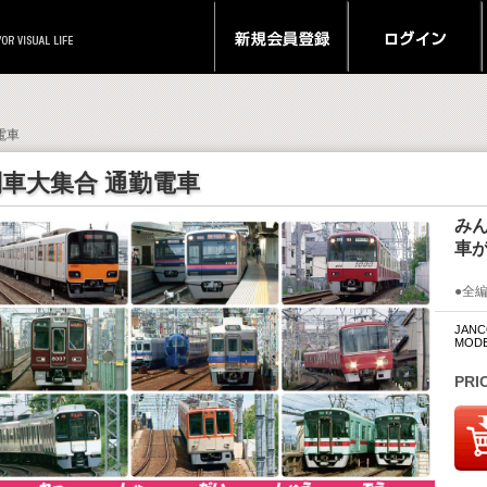
電車
列車大集合 通勤電車
み
車
●全
JANC
MODEL
PRI