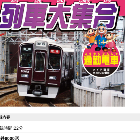
録内容
録時間:22分
鉄6000形