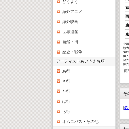
どうよう
京
海外アニメ
西
海外映画
東
世界遺産
京
自然・街
企画
協力
歴史・戦争
気鉄
輸入
発売
アーティストあいうえお順
販売
商
あ行
さ行
た行
そ
は行
[
鉄
ら行
オムニバス・その他
お