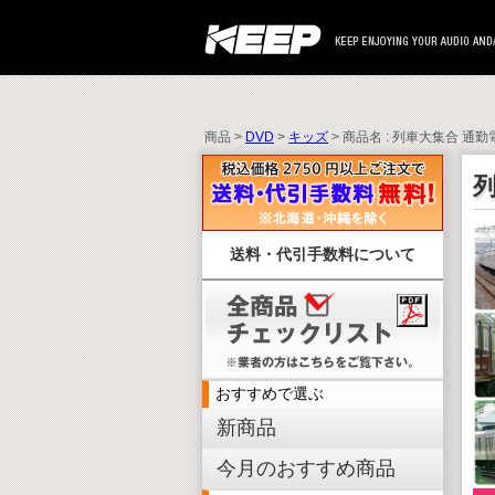
商品 >
DVD
>
キッズ
> 商品名 : 列車大集合 通勤
送料・代引手数料について
おすすめで選ぶ
新商品
今月のおすすめ商品