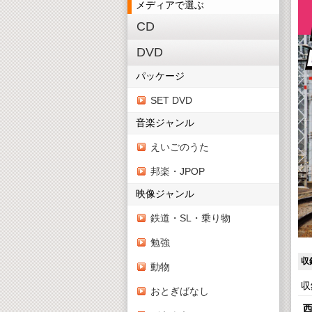
メディアで選ぶ
CD
DVD
パッケージ
SET DVD
音楽ジャンル
えいごのうた
邦楽・JPOP
映像ジャンル
鉄道・SL・乗り物
勉強
収
動物
収
おとぎばなし
西