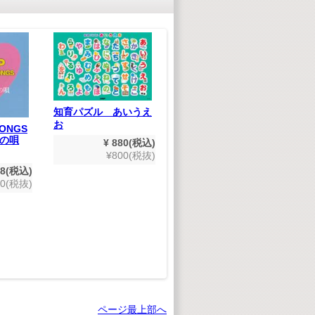
世紀の巨匠たち クラ
知育パズル あいうえ
シック名演集 CD50枚
お
SONGS
組
の唄
¥ 880(税込)
¥ 9,900(税込)
¥800(税抜)
¥9,000(税抜)
48(税込)
80(税抜)
木
ィ
ページ最上部へ