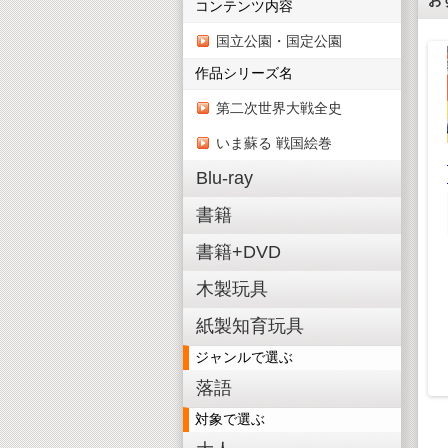
コンテンツ内容
国立公園・国定公園
作品シリーズ名
第二次世界大戦全史
いま蘇る 戦国絵巻
Blu-ray
木製ピンボール式コー
書籍
スター クラフトキッ
ト
書籍+DVD
¥ 1,628(税込)
木製玩具
¥1,480(税抜)
木製3D恐竜パズル パ
パズル ブ
ラサウロロフス
ルス
紙製知育玩具
¥ 550(税込)
 550(税込)
¥500(税抜)
¥500(税抜)
ジャンルで選ぶ
落語
対象で選ぶ