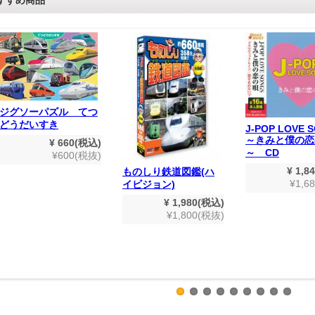
ジグソーパズル てつ
どうだいすき
J-POP LOVE 
～きみと僕の恋
¥ 660(税込)
～ CD
¥600(税抜)
¥ 1,8
ものしり鉄道図鑑(ハ
¥1,6
イビジョン)
¥ 1,980(税込)
¥1,800(税抜)