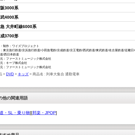
阪3000系
武4000系
急 大井町線6000系
成3700形
・制作：ワイズプロジェクト
：東京急行鉄道/京浜急行鉄道/小田急電鉄/京成鉄道/京王電鉄/西武鉄道/東武鉄道/名古屋鉄道/近畿日
道/西日本鉄道
元：ファーストミュージック株式会社
元：キープ株式会社
元：ファーストミュージック株式会社
品 >
DVD
>
キッズ
> 商品名 : 列車大集合 通勤電車
の他の関連用語
道・SL・乗り物
][
邦楽・JPOP
]
すすめ商品