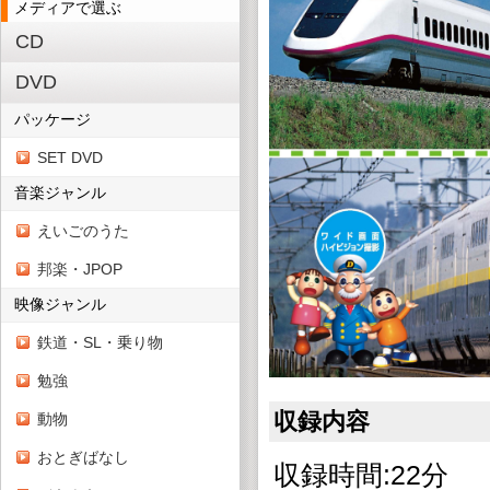
メディアで選ぶ
CD
DVD
パッケージ
SET DVD
音楽ジャンル
えいごのうた
邦楽・JPOP
映像ジャンル
鉄道・SL・乗り物
勉強
収録内容
動物
おとぎばなし
収録時間:22分