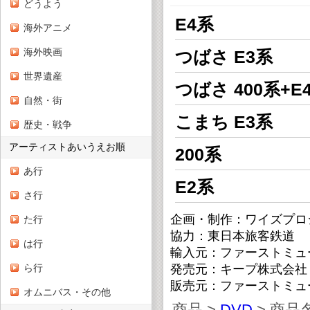
どうよう
E4系
海外アニメ
海外映画
つばさ E3系
世界遺産
つばさ 400系+E
自然・街
こまち E3系
歴史・戦争
アーティストあいうえお順
200系
あ行
E2系
さ行
企画・制作：ワイズプロ
た行
協力：東日本旅客鉄道
は行
輸入元：ファーストミュ
ら行
発売元：キープ株式会社
販売元：ファーストミュ
オムニバス・その他
商品 >
DVD
> 商品