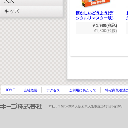
大人
の愛の唄
キッズ
日本むかしばなし(デ
懐かしいどうよう(デ
,848(税込)
ジタルリマスター版）
ジタルリマスター版）
680(税抜)
¥ 1,980(税込)
¥ 1,980(税込)
¥1,800(税抜)
¥1,800(税抜)
HOME
会社概要
アクセス
ご利用にあたって
特定商取引法
本社：〒578-0984 大阪府東大阪市菱江4丁目5番10号