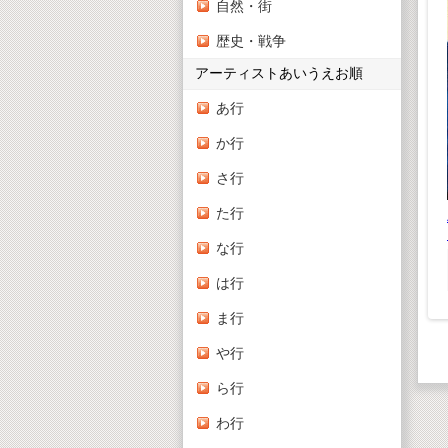
自然・街
歴史・戦争
アーティストあいうえお順
E SONGS
あ行
の恋の唄
木製ピンボール式コー
か行
スター クラフトキッ
,848(税込)
懐かしいどうよう(デ
ト
さ行
,680(税抜)
ジタルリマスター版）
¥ 1,628(税込)
¥ 1,980(税込)
¥1,480(税抜)
た行
¥1,800(税抜)
な行
は行
ま行
や行
ら行
わ行