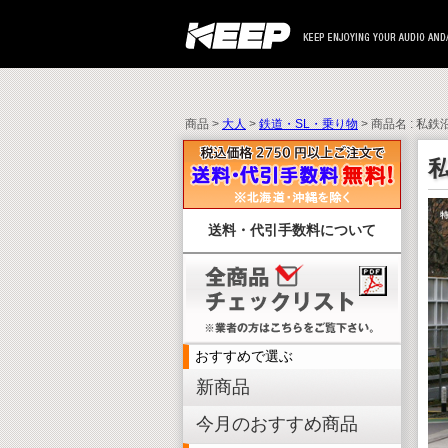
商品 >
大人
>
鉄道・SL・乗り物
> 商品名 : 私
送料・代引手数料について
おすすめで選ぶ
新商品
今月のおすすめ商品