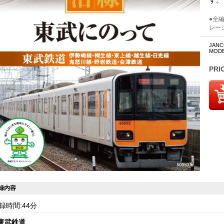
す。
●全
レー
JANCO
MODE
PRI
録内容
録時間:44分
東武鉄道