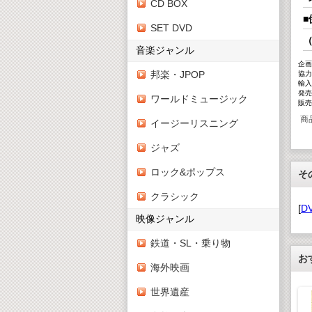
CD BOX
SET DVD
（
音楽ジャンル
企画
邦楽・JPOP
協力
輸入
発売
ワールドミュージック
販売
商
イージーリスニング
ジャズ
ロック&ポップス
そ
クラシック
[
D
映像ジャンル
鉄道・SL・乗り物
お
海外映画
世界遺産