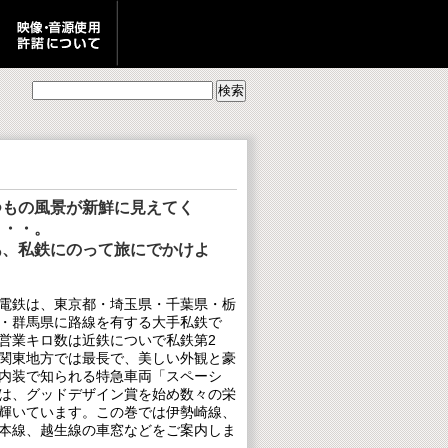
つもの風景が新鮮に見えてく
・・・。
あ、私鉄にのって旅にでかけよ
。
電鉄は、東京都・埼玉県・千葉県・栃
・群馬県に路線を有する大手私鉄で
営業キロ数は近鉄についで私鉄第2
関東地方では最長で、美しい外観と豪
内装で知られる特急車両「スペーシ
は、グッドデザイン賞を始め数々の栄
輝いています。この巻では伊勢崎線、
本線、越生線の車窓などをご案内しま