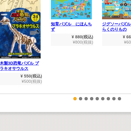
知育パズル にほんち
ジグソーパズル
ず
らくのりもの
¥ 880(税込)
¥ 6
¥800(税抜)
¥6
木製3D恐竜パズル ブ
ラキオサウルス
¥ 550(税込)
¥500(税抜)