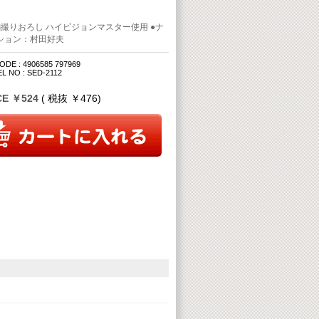
編撮りおろし ハイビジョンマスター使用 ●ナ
ション：村田好夫
DE : 4906585 797969
L NO : SED-2112
CE ￥524
( 税抜 ￥476)