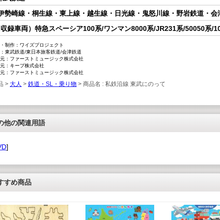
■伊勢崎線・桐生線・東上線・越生線・日光線・鬼怒川線・野岩鉄道・会
収録車両）特急スペーシア100系/ワンマン8000系/JR231系/50050系/10
・制作：ワイズプロジェクト
：東武鉄道/東日本旅客鉄道/会津鉄道
元：ファーストミュージック株式会社
元：キープ株式会社
元：ファーストミュージック株式会社
品 >
大人
>
鉄道・SL・乗り物
> 商品名 : 私鉄沿線 東武にのって
の他の関連用語
VD
]
すすめ商品