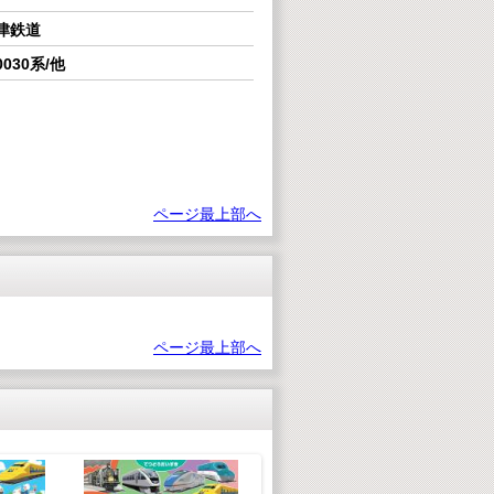
津鉄道
030系/他
ページ最上部へ
ページ最上部へ