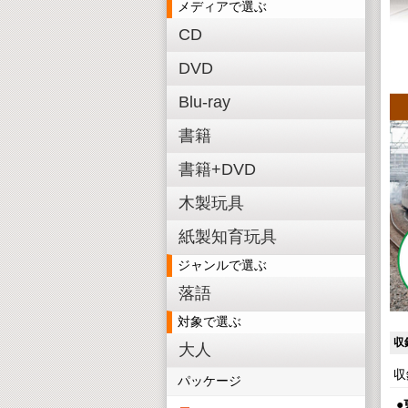
メディアで選ぶ
CD
DVD
Blu-ray
書籍
書籍+DVD
木製玩具
紙製知育玩具
ジャンルで選ぶ
落語
対象で選ぶ
収
大人
収
パッケージ
●