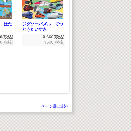
 はた
ジグソーパズル てつ
どうだいすき
木
60(税込)
¥ 660(税込)
ス
00(税抜)
¥600(税抜)
たのしいえいごのうた
(デジタルリマスター
版）
¥ 1,980(税込)
¥1,800(税抜)
ページ最上部へ