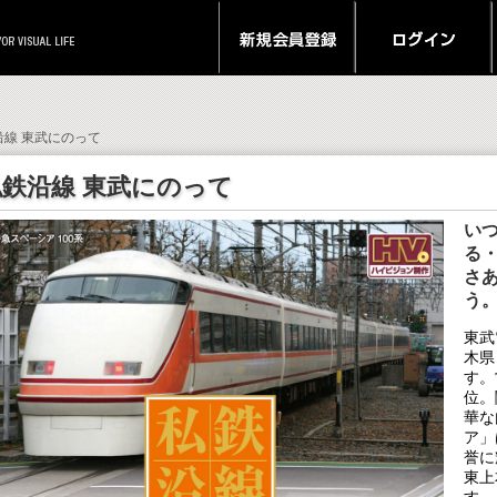
鉄沿線 東武にのって
私鉄沿線 東武にのって
い
る
さ
う
東武
木県
す。
位。
華な
ア」
誉に
東上