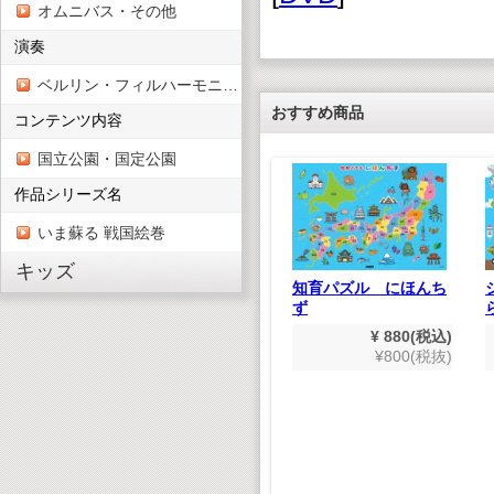
オムニバス・その他
演奏
ベルリン・フィルハーモニー管弦楽団
おすすめ商品
コンテンツ内容
国立公園・国定公園
作品シリーズ名
いま蘇る 戦国絵巻
キッズ
世紀の巨匠たち クラ
ル かわ
知育パズル にほんち
シック名演集 CD50枚
ず
組
660(税込)
¥ 880(税込)
¥ 9,900(税込)
600(税抜)
¥800(税抜)
¥9,000(税抜)