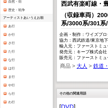
自然・街
西武有楽町線・
歴史・戦争
（収録車両）2000
アーティストあいうえお順
系/3000系/301系
あ行
企画・制作：ワイズプロ
か行
協力：西武鉄道/東京地
さ行
輸入元：ファーストミュ
た行
発売元：キープ株式会社
販売元：ファーストミュ
な行
商品 >
大人
>
鉄道・
は行
ま行
や行
その他の関連用語
ら行
わ行
[
DVD
]