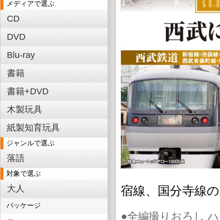
メディアで選ぶ
CD
DVD
Blu-ray
書籍
書籍+DVD
木製玩具
紙製知育玩具
ジャンルで選ぶ
落語
対象で選ぶ
大人
宿線、国分寺線
パッケージ
●全編撮りおろし 