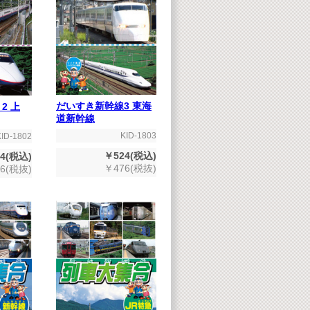
だいすき新幹線3 東海
2 上
道新幹線
KID-1803
KID-1802
￥524(税込)
4(税込)
￥476(税抜)
6(税抜)