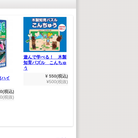
知
遊んで学べる！ 木製
知育パズル こんちゅ
う
¥ 550(税込)
(ハイ
たのしいえいごのうた
¥500(税抜)
(デジタルリマスター
版）
80(税込)
00(税抜)
¥ 1,980(税込)
¥1,800(税抜)