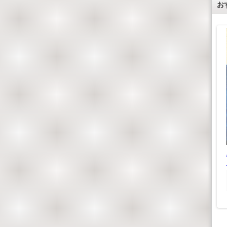
お
ズル おい
の
 660(税込)
¥600(税抜)
日本むかしばなし(デ
ジタルリマスター版）
¥ 1,980(税込)
木製3D恐竜パズル ト
¥1,800(税抜)
リケラトプス
¥ 550(税込)
¥500(税抜)