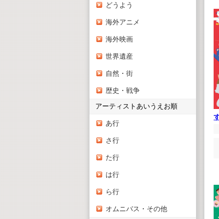
どうよう
海外アニメ
海外映画
世界遺産
自然・街
歴史・戦争
アーティストあいうえお順
あ行
さ行
た行
は行
ら行
オムニバス・その他