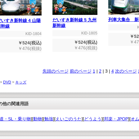
列車大集合 新
だいすき新幹線 5 九州
だいすき新幹線 4 山陽
新幹線
新幹線
KID-1805
KID-1804
￥52
￥47
￥524(税込)
￥524(税込)
￥476(税抜)
￥476(税抜)
先頭のページ
前のページ
1
|
2
|
3
|
4
次のページ
 >
DVD
>
キッズ
の他の関連用語
道・SL・乗り物
][
動物
][
勉強
][
えいごのうた
][
どうよう
][
邦楽・JPOP
][
オ