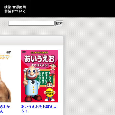
あいうえおをおぼえよ
き3 か
う！
ん