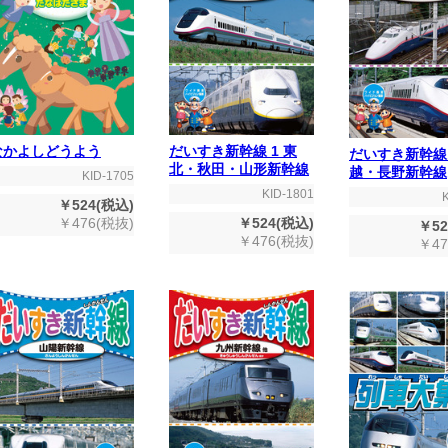
なかよしどうよう
だいすき新幹線 1 東
だいすき新幹線 
北・秋田・山形新幹線
越・長野新幹線
KID-1705
KID-1801
￥524(税込)
￥476(税抜)
￥524(税込)
￥52
￥476(税抜)
￥47