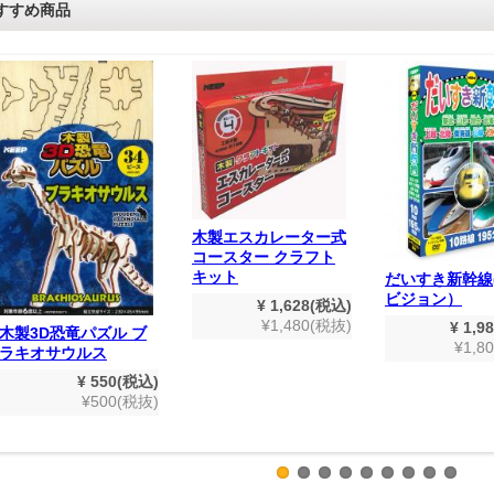
すすめ商品
木製エスカレーター式
コースター クラフト
キット
だいすき新幹線
ビジョン）
¥ 1,628(税込)
¥1,480(税抜)
¥ 1,9
木製3D恐竜パズル ブ
¥1,8
ラキオサウルス
¥ 550(税込)
¥500(税抜)