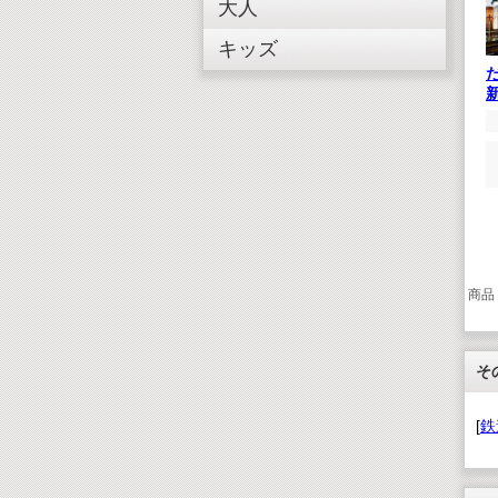
大人
キッズ
商品
そ
[
鉄