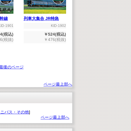
幹線
列車大集合 JR特急
KID-1901
KID-1902
4(税込)
￥524(税込)
6(税抜)
￥476(税抜)
最後のページ
ページ最上部へ
ムニバス・その他
]
ページ最上部へ