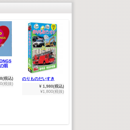
ジ
い
SONGS
の唄
木製エスカレーター式
コースター クラフト
キット
48(税込)
のりものだいすき
80(税抜)
¥ 1,628(税込)
¥ 1,980(税込)
¥1,480(税抜)
¥1,800(税抜)