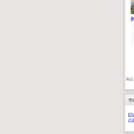
商品
そ
[
D
の