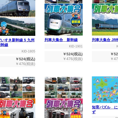
列車大集合 新幹線
列車大集合 JR
だいすき新幹線 5 九州
新幹線
KID-1901
KID-1805
￥524(税込)
￥52
￥476(税抜)
￥47
￥524(税込)
￥476(税抜)
知育パズル に
ず