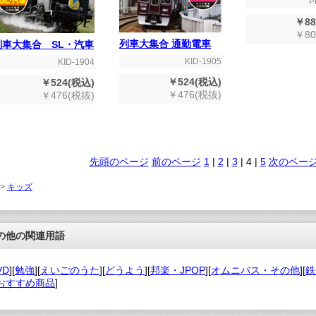
P
￥88
￥80
列車大集合 通勤電車
列車大集合 SL・汽車
KID-1905
KID-1904
￥524(税込)
￥524(税込)
￥476(税抜)
￥476(税抜)
先頭のページ
前のページ
1
|
2
|
3
|
4
|
5
次のペー
 >
キッズ
の他の関連用語
VD
][
勉強
][
えいごのうた
][
どうよう
][
邦楽・JPOP
][
オムニバス・その他
][
鉄
おすすめ商品
]