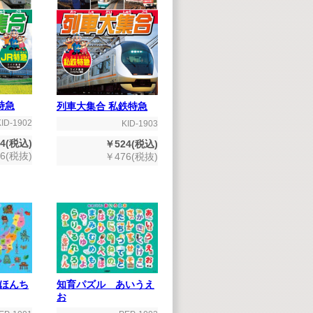
特急
列車大集合 私鉄特急
KID-1902
KID-1903
4(税込)
￥524(税込)
6(税抜)
￥476(税抜)
ほんち
知育パズル あいうえ
お