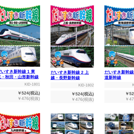
だいすき新幹線 1 東
だいすき新幹線
だいすき新幹線 2 上
北・秋田・山形新幹線
道新幹線
越・長野新幹線
KID-1801
KID-1802
￥524(税込)
￥52
￥524(税込)
￥476(税抜)
￥47
￥476(税抜)