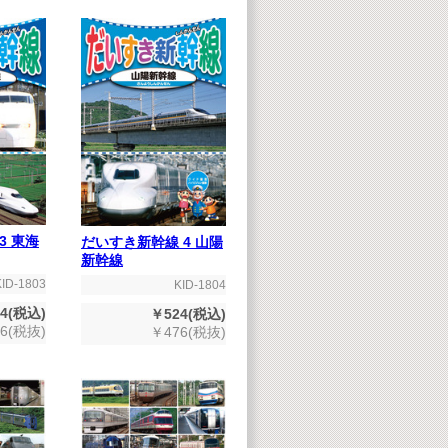
3 東海
だいすき新幹線 4 山陽
新幹線
KID-1803
KID-1804
4(税込)
￥524(税込)
6(税抜)
￥476(税抜)