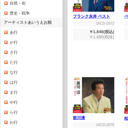
自然・街
歴史・戦争
フランク永井 ベスト
アーティストあいうえお順
16CD-2072
￥1,848(税込)
あ行
￥1,680(税抜)
か行
さ行
た行
な行
は行
ま行
や行
ら行
前川清
松
わ行
16CD-2076