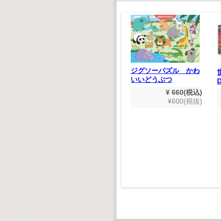
ジグソーパズル かわ
いいどうぶつ
¥ 660(税込)
木製エスカレーター式
¥600(税抜)
コースター クラフト
キット
ごのうた
マスター
¥ 1,628(税込)
¥1,480(税抜)
,980(税込)
800(税抜)