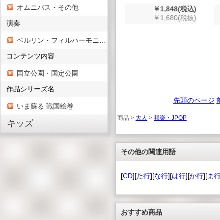
オムニバス・その他
￥1,848(税込)
￥1,680(税抜)
演奏
ベルリン・フィルハーモニー管弦楽団
コンテンツ内容
国立公園・国定公園
作品シリーズ名
先頭のページ
いま蘇る 戦国絵巻
商品 >
大人
>
邦楽・JPOP
キッズ
その他の関連用語
[
CD
][
た行
][
な行
][
は行
][
か行
][
ま
おすすめ商品