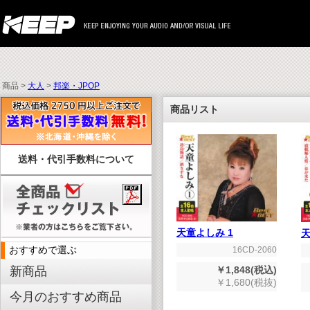
商品 >
大人
>
邦楽・JPOP
商品リスト
送料・代引手数料について
天童よしみ 1
天
おすすめで選ぶ
16CD-2060
￥1,848(税込)
新商品
￥1,680(税抜)
今月のおすすめ商品