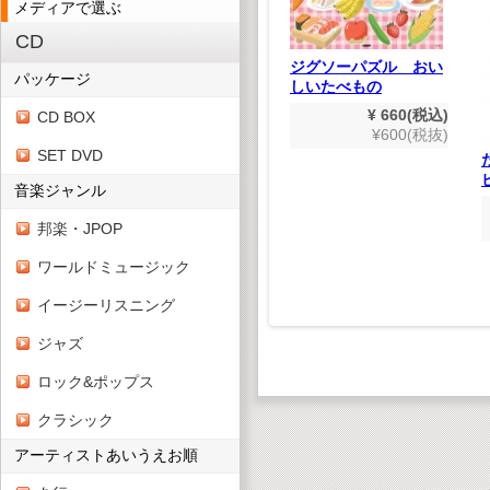
メディアで選ぶ
CD
知育パズル ABC
ジグソーパズル おい
パッケージ
しいたべもの
 SONGS
¥ 880(税込)
恋の唄
¥800(税抜)
¥ 660(税込)
CD BOX
¥600(税抜)
SET DVD
,848(税込)
680(税抜)
音楽ジャンル
邦楽・JPOP
ワールドミュージック
イージーリスニング
ジャズ
ロック&ポップス
クラシック
アーティストあいうえお順