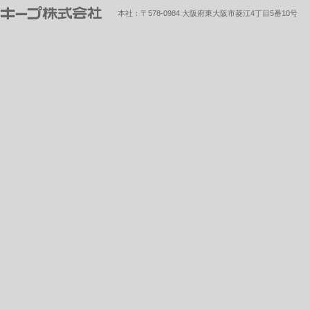
本社：〒578-0984 大阪府東大阪市菱江4丁目5番10号