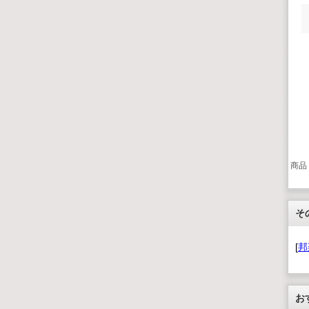
商品
そ
[
邦
お