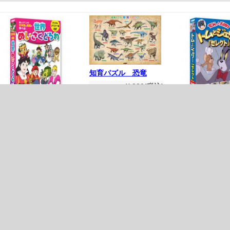
知育パズル 恐竜
¥ 880(税込)
¥800(税抜)
世界めいさくどうわ
トムとジェリー
(デジタルリマスター
クト」
版）
¥ 1,9
¥ 1,980(税込)
¥1,8
¥1,800(税抜)