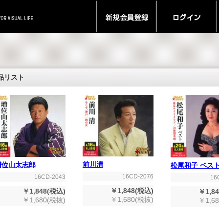
品リスト
前川清
増位山太志郎
松尾和子 ベス
16CD-2076
16CD-2043
16
￥1,848(税込)
￥1,848(税込)
￥1,8
￥1,680(税抜)
￥1,680(税抜)
￥1,6