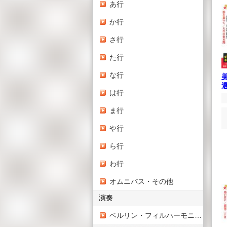
あ行
か行
さ行
た行
な行
は行
ま行
や行
ら行
わ行
オムニバス・その他
演奏
ベルリン・フィルハーモニー管弦楽団