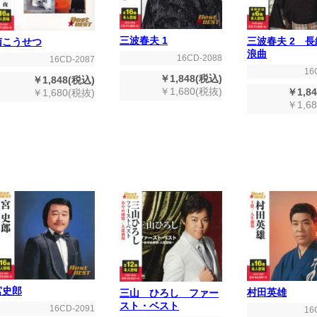
三波春夫 1
三波春夫 2 
南こうせつ
浪曲
16CD-2088
16CD-2087
16
￥1,848(税込)
￥1,848(税込)
￥1,680(税抜)
￥1,8
￥1,680(税抜)
￥1,6
宮史郎
村田英雄
三山 ひろし ファー
スト・ベスト
16CD-2091
16