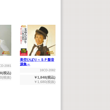
美空ひばり～ＳＰ盤音
源集～
CD-2081
16CD-2082
48(税込)
80(税抜)
￥1,848(税込)
￥1,680(税抜)