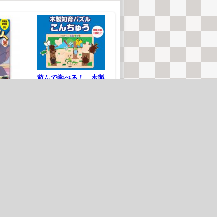
遊んで学べる！ 木製
知育パズル こんちゅ
う
¥ 550(税込)
「セレ
ものしり鉄道図鑑(ハ
だ
¥500(税抜)
イビジョン)
ビ
80(税込)
¥ 1,980(税込)
00(税抜)
¥1,800(税抜)
ページ最上部へ