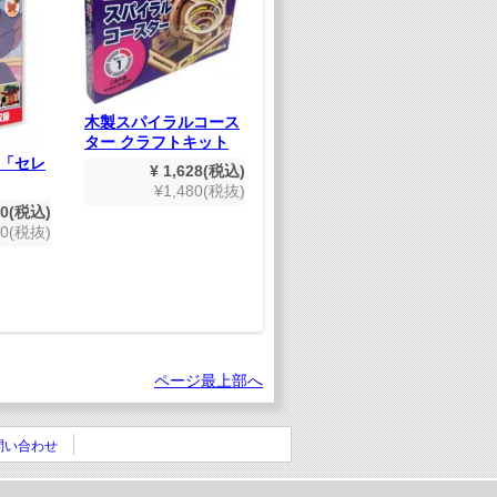
ジグソーパズル てつ
どうだいすき
¥ 660(税込)
木製スパイラルコース
¥600(税抜)
ター クラフトキット
「セレ
ト
¥ 1,628(税込)
ト
¥1,480(税抜)
80(税込)
00(税抜)
ページ最上部へ
問い合わせ