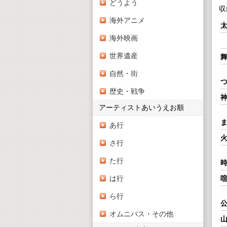
どうよう
収録
海外アニメ
海外映画
世界遺産
自然・街
つ
歴史・戦争
アーティストあいうえお順
ま
あ行
さ行
た行
時
は行
ら行
公
オムニバス・その他