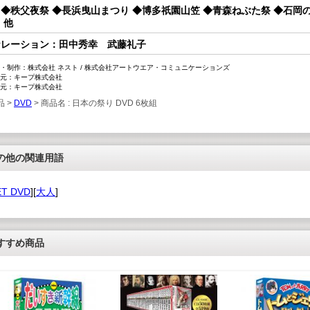
◆秩父夜祭 ◆長浜曳山まつり ◆博多祇園山笠 ◆青森ねぶた祭 ◆石岡の
 他
ナレーション：田中秀幸 武藤礼子
・制作：株式会社 ネスト / 株式会社アートウエア・コミュニケーションズ
元：キープ株式会社
元：キープ株式会社
品 >
DVD
> 商品名 : 日本の祭り DVD 6枚組
の他の関連用語
ET DVD
][
大人
]
すすめ商品