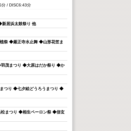
6分 / DISC6:43分
◆新居浜太鼓祭り 他
植祭 ◆厳正寺水止舞 ◆山形花笠ま
羽茂まつり ◆大原はだか祭り ◆か
まつり ◆七夕絵どうろうまつり ◆
松まつり ◆相生ペーロン祭 ◆信玄