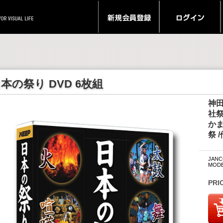
本の祭り DVD 6枚組
神田
社祭
かま
祭 /
JANCO
MODE
PRI