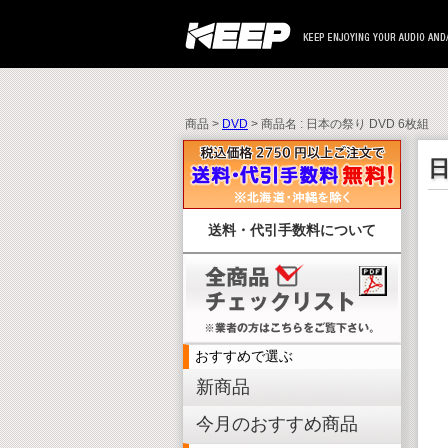
商品 >
DVD
> 商品名 : 日本の祭り DVD 6枚組
日
送料・代引手数料について
おすすめで選ぶ
新商品
今月のおすすめ商品