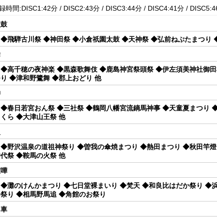
時間:DISC1:42分 / DISC2:43分 / DISC3:44分 / DISC4:41分 / DISC5:4
太鼓
◆飛騨古川祭 ◆神田祭 ◆小倉祇園太鼓 ◆天神祭 ◆弘前ねぷたまつり 
舞
◆高千穂の夜神楽 ◆黒森歌舞伎 ◆鹿島神宮祭頭祭 ◆伊左須美神社御田
り ◆津和野鷺舞 ◆郡上おどり 他
神
◆春日若宮おん祭 ◆三社祭 ◆鶴岡八幡宮流鏑馬神事 ◆天童夏まつり ◆
くら ◆大津山王祭 他
火
◆野沢温泉の道祖神祭り ◆曽我の傘焼まつり ◆熱田まつり ◆秋田竿燈
代祭 ◆鞍馬の火祭 他
喧嘩
◆灘のけんかまつり ◆七日堂裸まいり ◆梵天 ◆和良比はだか祭り ◆浜
祭り ◆相馬野馬追 ◆角館のお祭り
山車