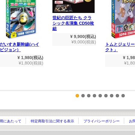
世紀の巨匠たち クラ
シック名演集 CD50枚
組
¥ 9,900(税込)
¥9,000(税抜)
だいすき新幹線(ハイ
トムとジェリー
ビジョン）
クト」
¥ 1,980(税込)
¥ 1,9
¥1,800(税抜)
¥1,8
用にあたって
特定商取引法に関する表示
プライバシーポリシー
お