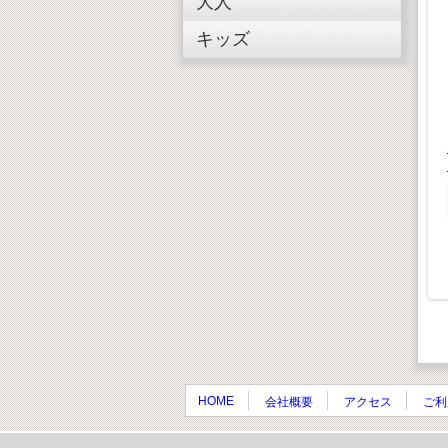
大人
キッズ
ジグソーパズル おい
しいたべもの
¥ 660(税込)
木製ピンボール式コー
¥600(税抜)
スター クラフトキッ
ト
¥ 1,628(税込)
¥1,480(税抜)
パズル ブ
ルス
 550(税込)
¥500(税抜)
HOME
会社概要
アクセス
ご利