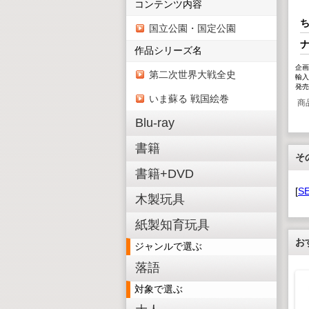
コンテンツ内容
ち
国立公園・国定公園
作品シリーズ名
企画
第二次世界大戦全史
輸入
発売
いま蘇る 戦国絵巻
商
Blu-ray
書籍
そ
書籍+DVD
[
S
木製玩具
紙製知育玩具
お
ジャンルで選ぶ
落語
対象で選ぶ