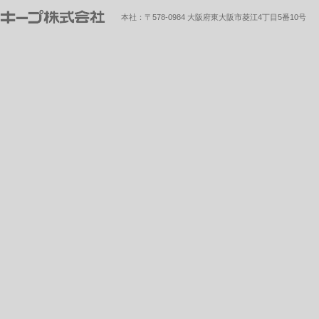
本社：〒578-0984 大阪府東大阪市菱江4丁目5番10号