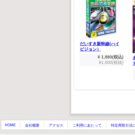
どうわ
のりものだいすき
だいすき新幹線(ハイ
マスター
ビジョン）
¥ 1,980(税込)
¥1,800(税抜)
¥ 1,980(税込)
,980(税込)
¥1,800(税抜)
800(税抜)
HOME
会社概要
アクセス
ご利用にあたって
特定商取引法