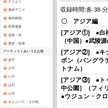
どうよう
収録時間:各 38 分 
海外アニメ
海外映画
〇 アジア編
世界遺産
[アジア①] ●
自然・街
（中国）●武陵
歴史・戦争
[アジア②] ●
アーティストあいうえお順
ボン（バングラ
あ行
トナム）
さ行
た行
[アジア③] ●
は行
中公園］（フィ
ら行
●ウジュン・ク
オムニバス・その他