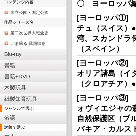
〇 ヨーロッパ
コンテンツ内容
国立公園・国定公園
[ヨーロッパ①]
作品シリーズ名
チュ（スイス）
第二次世界大戦全史
湾、スカンドラ
いま蘇る 戦国絵巻
（スペイン）
Blu-ray
[ヨーロッパ②]
書籍
オリア諸島（イ
書籍+DVD
（クロアチア）
木製玩具
[ヨーロッパ③]
紙製知育玩具
ォヴィエジャの
ジャンルで選ぶ
自然保護区（ブ
落語
バキア・カルス
対象で選ぶ