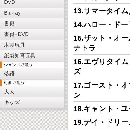
DVD
13.サマータイ
Blu-ray
14.ハロー・ド
書籍
書籍+DVD
15.ザット・オ
木製玩具
ナトラ
紙製知育玩具
16.エヴリタイ
ジャンルで選ぶ
ズ
落語
対象で選ぶ
17.ゴースト・
大人
ン
キッズ
18.キャント・
19.デイ・ドリ