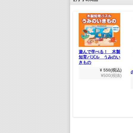
遊んで学べる！ 木製
知育パズル うみのい
きもの
¥ 550(税込)
懐かしいどうよう(デ
¥500(税抜)
ジタルリマスター版）
¥ 1,980(税込)
ズル ト
¥1,800(税抜)
550(税込)
500(税抜)