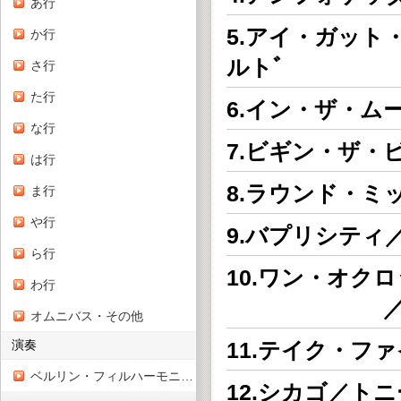
あ行
5.アイ・ガッ
か行
ルトﾞ
さ行
た行
6.イン・ザ・ム
な行
7.ビギン・ザ・
は行
8.ラウンド・
ま行
や行
9.バプリシティ
ら行
10.ワン・オク
わ行
／カウント
オムニバス・その他
演奏
11.テイク・フ
ベルリン・フィルハーモニー管弦楽団
12.シカゴ／ト