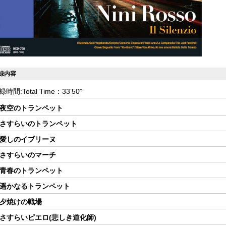
録内容
録時間:Total Time：33’50”
.夜空のトランペット
.さすらいのトランペット
.愛しのイブリーヌ
.さすらいのマーチ
.青春のトランペット
.遥かなるトランペット
.夕焼けの戦場
.さすらいピエロ(悲しき道化師)