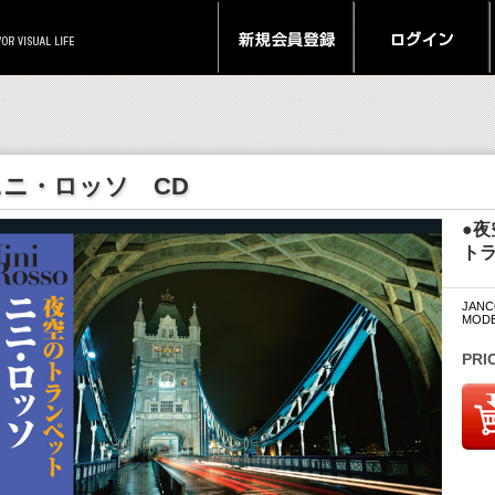
ニニ・ロッソ CD
●
ト
JANC
MODE
PRI