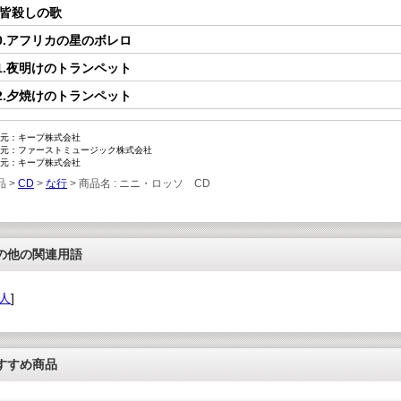
.皆殺しの歌
0.アフリカの星のボレロ
1.夜明けのトランペット
2.夕焼けのトランペット
元：キープ株式会社
元：ファーストミュージック株式会社
元：キープ株式会社
品 >
CD
>
な行
> 商品名 : ニニ・ロッソ CD
の他の関連用語
人
]
すすめ商品