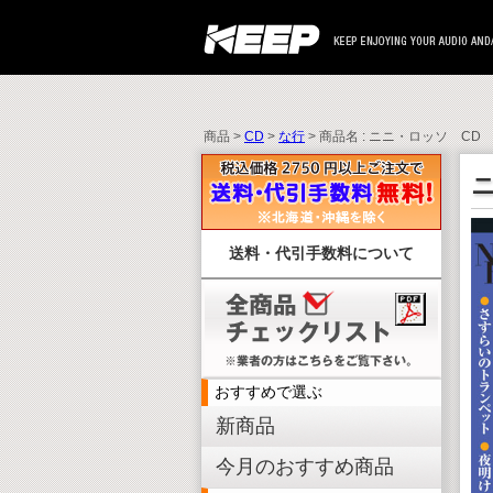
商品 >
CD
>
な行
> 商品名 : ニニ・ロッソ CD
送料・代引手数料について
おすすめで選ぶ
新商品
今月のおすすめ商品