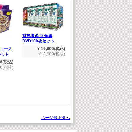
世
世界遺産 大全集
シ
DVD100枚セット
J-POP LOVE SONGS
組
～僕ときみの恋の唄
¥ 19,800(税込)
コース
～ CD
¥18,000(税抜)
キット
¥ 1,848(税込)
28(税込)
¥1,680(税抜)
80(税抜)
ページ最上部へ