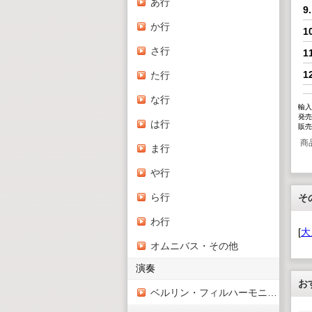
あ行
9
か行
1
さ行
1
1
た行
な行
輸入
発売
は行
販売
商
ま行
や行
ら行
そ
わ行
[
大
オムニバス・その他
演奏
お
ベルリン・フィルハーモニー管弦楽団