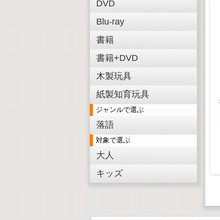
DVD
Blu-ray
書籍
書籍+DVD
知育パズル 恐竜
¥ 880(税込)
木製玩具
¥800(税抜)
紙製知育玩具
ジャンルで選ぶ
パズル パ
木製3D恐竜パズル ト
落語
フス
リケラトプス
対象で選ぶ
 550(税込)
¥ 550(税込)
¥500(税抜)
¥500(税抜)
大人
キッズ