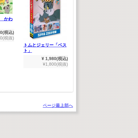
 かわ
ジ
ど
60(税込)
00(税抜)
トムとジェリー「ベス
のりものだいすき
ト」
¥ 1,980(税込)
¥ 1,980(税込)
¥1,800(税抜)
¥1,800(税抜)
ページ最上部へ