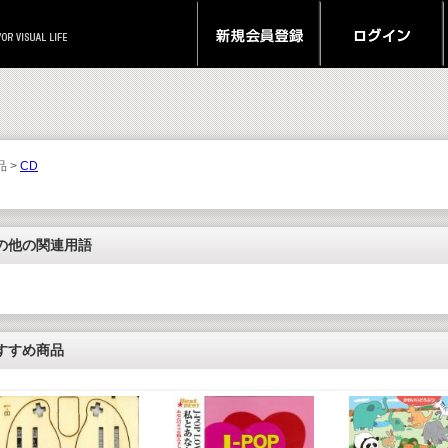
品 >
CD
の他の関連用語
すすめ商品