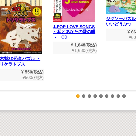
ジグソーパズル
いいどうぶつ
J-POP LOVE SONGS
～私とあなたの愛の唄
¥ 6
～ CD
¥6
¥ 1,848(税込)
¥1,680(税抜)
木製3D恐竜パズル ト
リケラトプス
¥ 550(税込)
¥500(税抜)