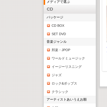
メディアで選ぶ
CD
世紀の巨匠たち クラ
パッケージ
シック名演集 CD50枚
組
CD BOX
¥ 9,900(税込)
¥9,000(税抜)
SET DVD
音楽ジャンル
木製3D恐竜パズル ス
パズル ブ
邦楽・JPOP
テゴサウルス
ルス
¥ 550(税込)
 550(税込)
ワールドミュージック
¥500(税抜)
¥500(税抜)
イージーリスニング
ジャズ
ロック&ポップス
クラシック
アーティストあいうえお順