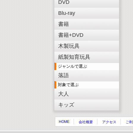
DVD
Blu-ray
書籍
書籍+DVD
木製玩具
紙製知育玩具
ジャンルで選ぶ
落語
対象で選ぶ
大人
キッズ
HOME
会社概要
アクセス
ご利