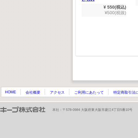
コースター クラフト
¥ 550(税込)
キット
,848(税込)
¥500(税抜)
680(税抜)
¥ 1,628(税込)
¥1,480(税抜)
HOME
会社概要
アクセス
ご利用にあたって
特定商取引法
本社：〒578-0984 大阪府東大阪市菱江4丁目5番10号