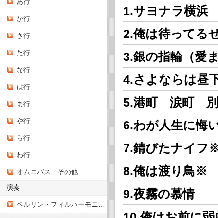
あ行
1.サヨナラ横浜
か行
2.俺は待ってる
さ行
た行
3.銀の指輪（愛
な行
4.さよならは昼
は行
5.港町 涙町 
ま行
や行
6.わが人生に悔
ら行
7.錆びたナイフ
わ行
8.俺は渡り鳥※
オムニバス・その他
演奏
9.夜霧の慕情
ベルリン・フィルハーモニー管弦楽団
10.俺はお前に