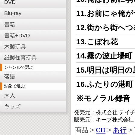
DVD
11.お前にゃ俺
Blu-ray
書籍
12.街から街へ
書籍+DVD
13.こぼれ花
木製玩具
14.霧の波止場町
紙製知育玩具
ジャンルで選ぶ
15.明日は明日
落語
16.ふたりの港
対象で選ぶ
大人
※モノラル録音
キッズ
発売元：株式会社 テイ
販売元：キープ株式会社
商品 >
CD
>
あ行
>