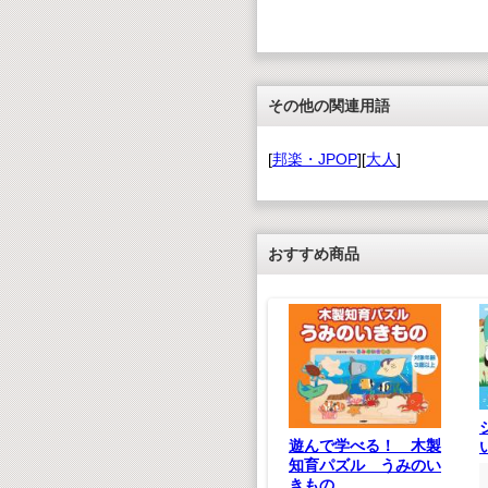
その他の関連用語
[
邦楽・JPOP
][
大人
]
おすすめ商品
遊んで学べる！ 木製
 SONGS
知育パズル うみのい
恋の唄
木製エスカレーター式
きもの