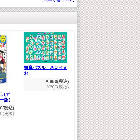
ページ最上部へ
知育パズル あいうえ
世界遺産 大全集
遊
お
DVD100枚セット
知
¥ 880(税込)
¥ 19,800(税込)
き
¥800(税抜)
¥18,000(税抜)
し(デ
ー版）
80(税込)
00(税抜)