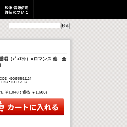
重唱（ﾃﾞｭｴｯﾄ）●ロマンス 他 全
曲
ODE : 4906585862124
L NO : 16CD-2013
CE ￥1,848
( 税抜 ￥1,680)