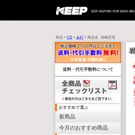
商品 >
CD
>
あ行
> 商品名 : 岩崎宏美
送料・代引手数料について
おすすめで選ぶ
新商品
今月のおすすめ商品