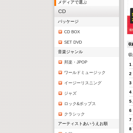
メディアで選ぶ
CD
パッケージ
CD BOX
SET DVD
収
音楽ジャンル
収
邦楽・JPOP
1
ワールドミュージック
2
3
イージーリスニング
4
ジャズ
5
ロック&ポップス
6
クラシック
7
アーティストあいうえお順
8