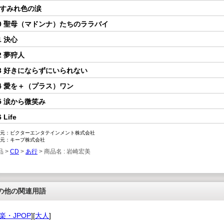
 すみれ色の涙
0 聖母（マドンナ）たちのララバイ
1 決心
2 夢狩人
3 好きにならずにいられない
4 愛を＋（プラス）ワン
5 涙から微笑み
6 Life
元：ビクターエンタテインメント株式会社
元：キープ株式会社
品 >
CD
>
あ行
> 商品名 : 岩崎宏美
の他の関連用語
楽・JPOP
][
大人
]