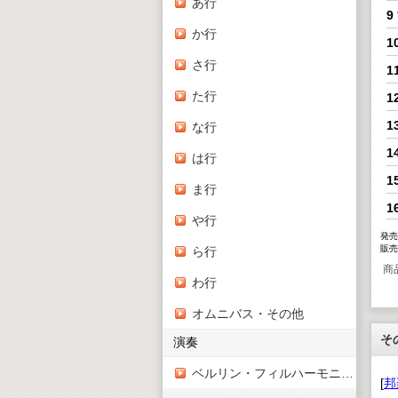
あ行
9
か行
1
さ行
1
た行
1
1
な行
1
は行
1
ま行
1
や行
発売
販売
ら行
商
わ行
オムニバス・その他
そ
演奏
ベルリン・フィルハーモニー管弦楽団
[
邦