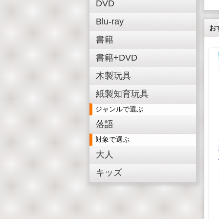
DVD
Blu-ray
お
書籍
書籍+DVD
木製玩具
紙製知育玩具
ジャンルで選ぶ
E SONGS
落語
の恋の唄
対象で選ぶ
,848(税込)
懐かしいどうよう(デ
たのしいおべんきょう
大人
,680(税抜)
ジタルリマスター版）
¥ 1,980(税込)
¥ 1,980(税込)
¥1,800(税抜)
キッズ
¥1,800(税抜)