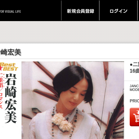
岩崎宏美
●二
16
JANC
MODE
PRI