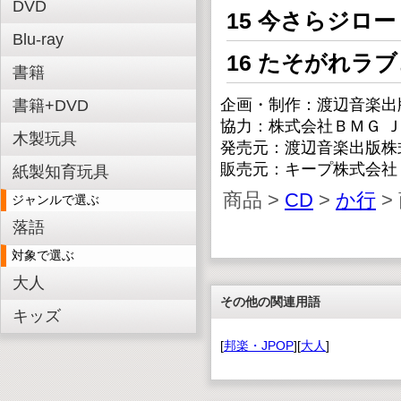
DVD
15 今さらジロー
Blu-ray
16 たそがれラ
書籍
企画・制作：渡辺音楽出
書籍+DVD
協力：株式会社ＢＭＧ 
木製玩具
発売元：渡辺音楽出版株
販売元：キープ株式会社
紙製知育玩具
商品 >
CD
>
か行
>
ジャンルで選ぶ
落語
対象で選ぶ
大人
その他の関連用語
キッズ
[
邦楽・JPOP
][
大人
]