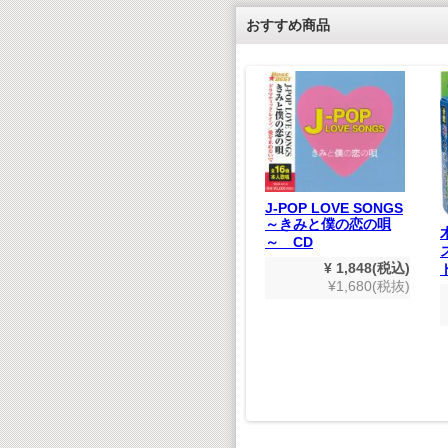
おすすめ商品
あいうえ
J-POP LOVE SONGS
～きみと僕の恋の唄
880(税込)
～ CD
800(税抜)
¥ 1,848(税込)
ものしり鉄道図鑑(ハ
¥1,680(税抜)
イビジョン)
¥ 1,980(税込)
¥1,800(税抜)