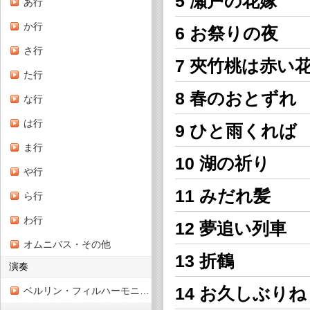
5 瀬戸の花嫁
あ行
か行
6 お祭りの夜
さ行
7 夾竹桃は赤い
た行
8 春のおとずれ
な行
は行
9 ひと雨くれば
ま行
10 湖の祈り
や行
11 みだれ髪
ら行
わ行
12 夢追い列車
オムニバス・その他
13 折鶴
演奏
14 お久しぶりね
ベルリン・フィルハーモニー管弦楽団